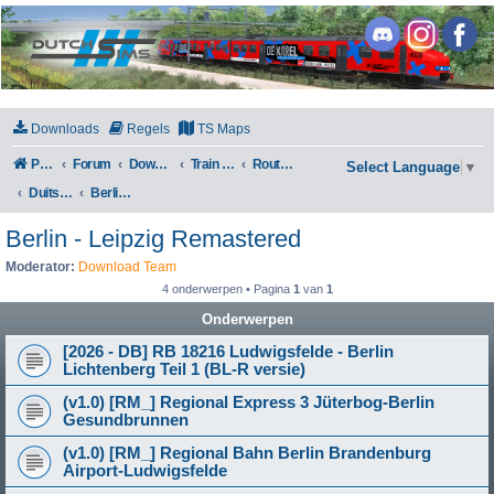
DutchSims
Downloads
Regels
TS Maps
Portal
Forum
Downloads
Train Simulator Classic
Routes en Scenarios
Select Language
▼
Duitsland
Berlin - Leipzig Remastered
Berlin - Leipzig Remastered
Moderator:
Download Team
4 onderwerpen • Pagina
1
van
1
Onderwerpen
[2026 - DB] RB 18216 Ludwigsfelde - Berlin
Lichtenberg Teil 1 (BL-R versie)
(v1.0) [RM_] Regional Express 3 Jüterbog-Berlin
Gesundbrunnen
(v1.0) [RM_] Regional Bahn Berlin Brandenburg
Airport-Ludwigsfelde