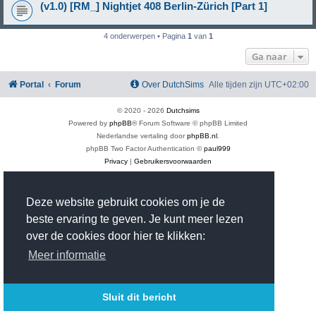
(v1.0) [RM_] Nightjet 408 Berlin-Zürich [Part 1]
4 onderwerpen • Pagina
1
van
1
Ga naar
Portal
Forum
Over DutchSims
Alle tijden zijn
UTC+02:00
© 2020 -
2026
Dutchsims
Powered by
phpBB
® Forum Software © phpBB Limited
Nederlandse vertaling door
phpBB.nl
.
phpBB Two Factor Authentication ©
paul999
Privacy
|
Gebruikersvoorwaarden
Time: 0.405s
| Peak Memory Usage: 2.93 MiB | GZIP: On |
Queries: 18
Deze website gebruikt cookies om je de
beste ervaring te geven. Je kunt meer lezen
over de cookies door hier te klikken:
Meer informatie
Sluit dit bericht