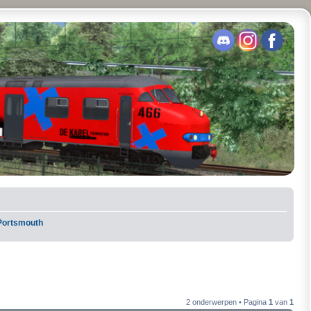
 Portsmouth
2 onderwerpen • Pagina
1
van
1