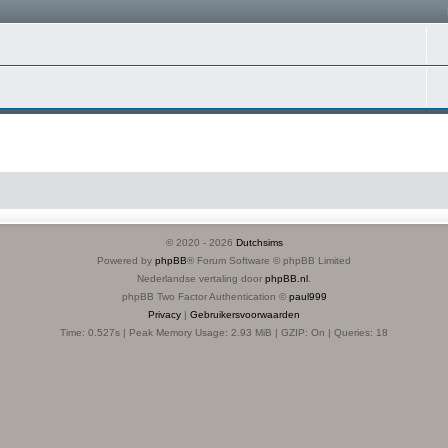
© 2020 -
2026
Dutchsims
Powered by
phpBB
® Forum Software © phpBB Limited
Nederlandse vertaling door
phpBB.nl
.
phpBB Two Factor Authentication ©
paul999
Privacy
|
Gebruikersvoorwaarden
Time: 0.527s
| Peak Memory Usage: 2.93 MiB | GZIP: On |
Queries: 18