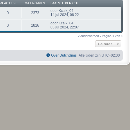
REACTIES
WEERGAVES
LAATSTE BERICHT
door
Kcalk_04
0
2373
14 jul 2024, 08:22
door
Kcalk_04
0
1816
05 jul 2024, 22:07
2 onderwerpen • Pagina
1
van
1
Ga naar
Over DutchSims
Alle tijden zijn
UTC+02:00