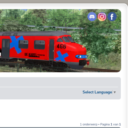
Select Language
▼
1 onderwerp • Pagina
1
van
1