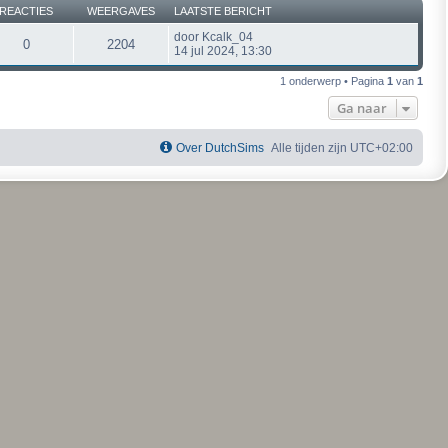
REACTIES
WEERGAVES
LAATSTE BERICHT
door
Kcalk_04
0
2204
14 jul 2024, 13:30
1 onderwerp • Pagina
1
van
1
Ga naar
Over DutchSims
Alle tijden zijn
UTC+02:00