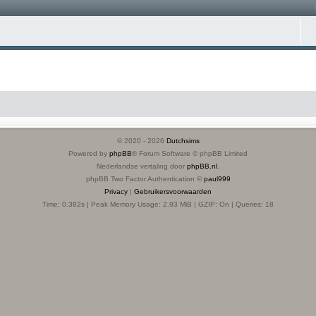
© 2020 -
2026
Dutchsims
Powered by
phpBB
® Forum Software © phpBB Limited
Nederlandse vertaling door
phpBB.nl
.
phpBB Two Factor Authentication ©
paul999
Privacy
|
Gebruikersvoorwaarden
Time: 0.382s
| Peak Memory Usage: 2.93 MiB | GZIP: On |
Queries: 18