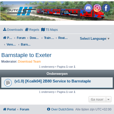
DutchSims
Downloads
Regels
TS Maps
Portal
Forum
Downloads
Train Simulator Classic
Routes en Scenarios
Select Language
▼
Verenigd Koninkrijk
Barnstaple to Exeter
Barnstaple to Exeter
Moderator:
Download Team
1 onderwerp • Pagina
1
van
1
Onderwerpen
(v1.0) [Kcalk04] 2B80 Service to Barnstaple
1 onderwerp • Pagina
1
van
1
Ga naar
Portal
Forum
Over DutchSims
Alle tijden zijn
UTC+02:00