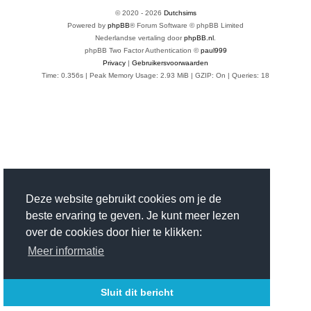
© 2020 -
2026
Dutchsims
Powered by
phpBB
® Forum Software © phpBB Limited
Nederlandse vertaling door
phpBB.nl
.
phpBB Two Factor Authentication ©
paul999
Privacy
|
Gebruikersvoorwaarden
Time: 0.356s
| Peak Memory Usage: 2.93 MiB | GZIP: On |
Queries: 18
Deze website gebruikt cookies om je de
beste ervaring te geven. Je kunt meer lezen
over de cookies door hier te klikken:
Meer informatie
Sluit dit bericht