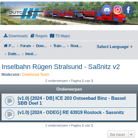
DutchSims
Downloads
Regels
TS Maps
Portal
Forum
Downloads
Train Simulator Classic
Routes en Scenarios
Select Language
▼
Duitsland
Inselbahn Rügen Stralsund - Saßnitz v2
Inselbahn Rügen Stralsund - Saßnitz v2
Moderator:
Download Team
2 onderwerpen • Pagina
1
van
1
Onderwerpen
(v1.0) [2024 - DB] ICE 203 Ostseebad Binz - Bassel
SBB Deel 1
(v1.0) [2024 - ODEG] RE 63919 Rostock - Sassnitz
2 onderwerpen • Pagina
1
van
1
Ga naar