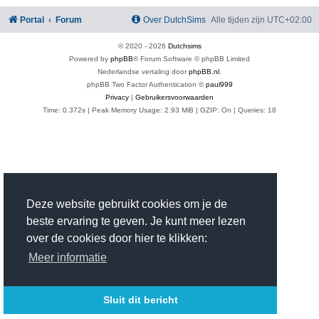
Portal
Forum
Over DutchSims
Alle tijden zijn
UTC+02:00
© 2020 -
2026
Dutchsims
Powered by
phpBB
® Forum Software © phpBB Limited
Nederlandse vertaling door
phpBB.nl
.
phpBB Two Factor Authentication ©
paul999
Privacy
|
Gebruikersvoorwaarden
Time: 0.372s
| Peak Memory Usage: 2.93 MiB | GZIP: On |
Queries: 18
Deze website gebruikt cookies om je de
beste ervaring te geven. Je kunt meer lezen
over de cookies door hier te klikken:
Meer informatie
Sluit dit bericht