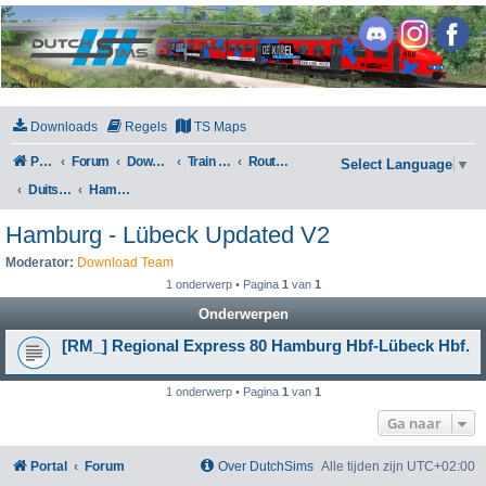
DutchSims
Downloads
Regels
TS Maps
Portal
Forum
Downloads
Train Simulator Classic
Routes en Scenarios
Select Language
▼
Duitsland
Hamburg - Lübeck Updated V2
Hamburg - Lübeck Updated V2
Moderator:
Download Team
1 onderwerp • Pagina
1
van
1
Onderwerpen
[RM_] Regional Express 80 Hamburg Hbf-Lübeck Hbf.
1 onderwerp • Pagina
1
van
1
Ga naar
Portal
Forum
Over DutchSims
Alle tijden zijn
UTC+02:00