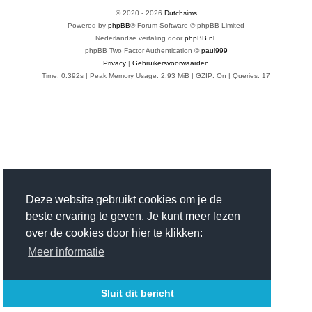
© 2020 -
2026
Dutchsims
Powered by
phpBB
® Forum Software © phpBB Limited
Nederlandse vertaling door
phpBB.nl
.
phpBB Two Factor Authentication ©
paul999
Privacy
|
Gebruikersvoorwaarden
Time: 0.392s
| Peak Memory Usage: 2.93 MiB | GZIP: On |
Queries: 17
Deze website gebruikt cookies om je de
beste ervaring te geven. Je kunt meer lezen
over de cookies door hier te klikken:
Meer informatie
Sluit dit bericht