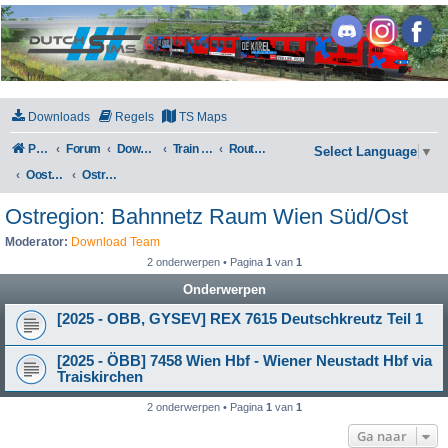
DutchSims
Downloads
Regels
TS Maps
Portal
Forum
Downloads
Train Simulator Classic
Routes en Scenarios
Select Language
▼
Oostenrijk
Ostregion: Bahnnetz Raum Wien Süd/Ost
Ostregion: Bahnnetz Raum Wien Süd/Ost
Moderator:
Download Team
2 onderwerpen • Pagina
1
van
1
Onderwerpen
[2025 - OBB, GYSEV] REX 7615 Deutschkreutz Teil 1
[2025 - ÖBB] 7458 Wien Hbf - Wiener Neustadt Hbf via
Traiskirchen
2 onderwerpen • Pagina
1
van
1
Ga naar