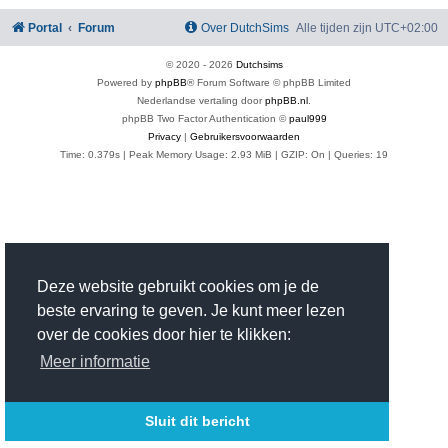
Portal
Forum
Over DutchSims
Alle tijden zijn
UTC+02:00
© 2020 -
2026
Dutchsims
Powered by
phpBB
® Forum Software © phpBB Limited
Nederlandse vertaling door
phpBB.nl
.
phpBB Two Factor Authentication ©
paul999
Privacy
|
Gebruikersvoorwaarden
Time: 0.379s
| Peak Memory Usage: 2.93 MiB | GZIP: On |
Queries: 19
Deze website gebruikt cookies om je de
beste ervaring te geven. Je kunt meer lezen
over de cookies door hier te klikken:
Meer informatie
Sluit dit bericht