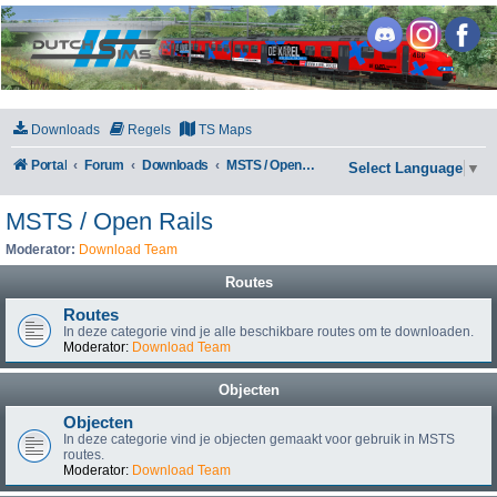
DutchSims
Downloads
Regels
TS Maps
Portal
Forum
Downloads
MSTS / Open Rails
Select Language
▼
MSTS / Open Rails
Moderator:
Download Team
Routes
Routes
In deze categorie vind je alle beschikbare routes om te downloaden.
Moderator:
Download Team
Objecten
Objecten
In deze categorie vind je objecten gemaakt voor gebruik in MSTS
routes.
Moderator:
Download Team