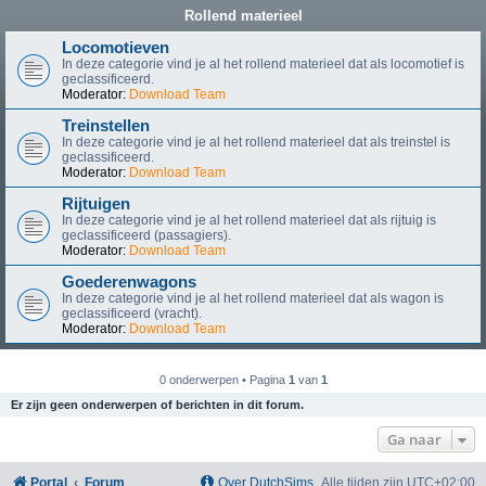
Rollend materieel
Locomotieven
In deze categorie vind je al het rollend materieel dat als locomotief is
geclassificeerd.
Moderator:
Download Team
Treinstellen
In deze categorie vind je al het rollend materieel dat als treinstel is
geclassificeerd.
Moderator:
Download Team
Rijtuigen
In deze categorie vind je al het rollend materieel dat als rijtuig is
geclassificeerd (passagiers).
Moderator:
Download Team
Goederenwagons
In deze categorie vind je al het rollend materieel dat als wagon is
geclassificeerd (vracht).
Moderator:
Download Team
0 onderwerpen • Pagina
1
van
1
Er zijn geen onderwerpen of berichten in dit forum.
Ga naar
Portal
Forum
Over DutchSims
Alle tijden zijn
UTC+02:00