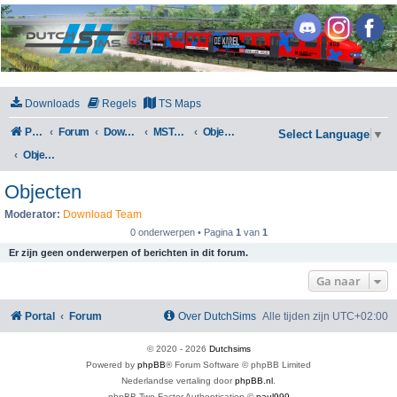
DutchSims
Downloads
Regels
TS Maps
Portal
Forum
Downloads
MSTS / Open Rails
Objecten
Select Language
▼
Objecten
Objecten
Moderator:
Download Team
0 onderwerpen • Pagina
1
van
1
Er zijn geen onderwerpen of berichten in dit forum.
Ga naar
Portal
Forum
Over DutchSims
Alle tijden zijn
UTC+02:00
© 2020 -
2026
Dutchsims
Powered by
phpBB
® Forum Software © phpBB Limited
Nederlandse vertaling door
phpBB.nl
.
phpBB Two Factor Authentication ©
paul999