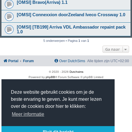
[OMSI] Bravo(Arriva) 1.1
[OMSI] Connexxion doorZeeland Iveco Crossway 1.0
[OMSI] [TB199] Arriva VDL Ambassador repaint pack
1.0
5 onderwerpen • Pagina
1
van
1
Ga naar
Portal
Forum
Over DutchSims
Alle tijden zijn
UTC+02:00
© 2020 -
2026
Dutchsims
Powered by
phpBB
® Forum Software © phpBB Limited
Nederlandse vertaling door
phpBB.nl
.
phpBB Two Factor Authentication ©
paul999
Deze website gebruikt cookies om je de
Privacy
|
Gebruikersvoorwaarden
Time: 0.388s
| Peak Memory Usage: 2.93 MiB | GZIP: On |
Queries: 18
beste ervaring te geven. Je kunt meer lezen
over de cookies door hier te klikken:
Meer informatie
Sluit dit bericht