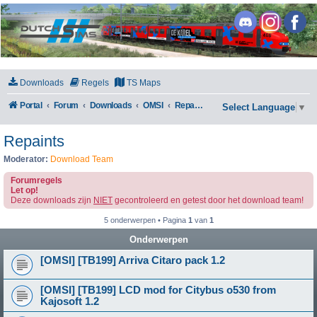
DutchSims
Downloads
Regels
TS Maps
Portal
Forum
Downloads
OMSI
Repaints
Select Language
▼
Repaints
Moderator:
Download Team
Forumregels
Let op!
Deze downloads zijn
NIET
gecontroleerd en getest door het download team!
5 onderwerpen • Pagina
1
van
1
Onderwerpen
[OMSI] [TB199] Arriva Citaro pack 1.2
[OMSI] [TB199] LCD mod for Citybus o530 from
Kajosoft 1.2