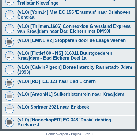
Trailstar Klevelinge
(v1.0) [Yorn14] Met EC 155 'Erasmus' naar Driehoven
Centraal
(v1.0) [Thijmen.1666] Connexxion Grensland Express
van Kraaijdam naar Bad Eichern met DM90!
(v1.0) [CMNL V2] Stopperen door de Laage Veenen
(v1.0) [Fictief 80 - NS] 316011 Buurtgoederen
Kraaijdam - Bad Eichern Deel 1a
(v1.0) [CalvinPigeon] Bonte Intercity Rannstadt-IJdam
(1993)
(v1.0) [RD] ICE 121 naar Bad Eichern
(v1.0) [AntonNL] Suikerbietentrein naar Kraaijdam
(v1.0) Sprinter 2921 naar Enkbeek
(v1.0) [HondekopER] EC 348 'Dacia' richting
Boekarest
11 onderwerpen • Pagina
1
van
1