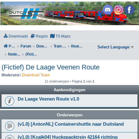
DutchSims
Downloads
Regels
TS Maps
Portal
Forum
Downloads
Train Simulator Classic
Routes en Scenarios
Select Language
▼
Nederland
(Fictief) De Laage Veenen Route
(Fictief) De Laage Veenen Route
Moderator:
Download Team
11 onderwerpen • Pagina
1
van
1
Aankondigingen
De Laage Veenen Route v1.0
Onderwerpen
(v1.0) [AntonNL] Containershuttle naar Duitsland
(v1.0) [Kcalk04] Huckepacktrein 42164 richting