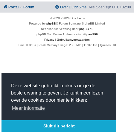
Portal
Forum
Over DutchSims
Alle tijden zijn
UTC+02:00
© 2020 -
2026
Dutchsims
Powered by
phpBB
® Forum Software © phpBB Limited
Nederlandse vertaling door
phpBB.nl
.
phpBB Two Factor Authentication ©
paul999
Privacy
|
Gebruikersvoorwaarden
Time: 0.353s
| Peak Memory Usage: 2.93 MiB | GZIP: On |
Queries: 18
Deze website gebruikt cookies om je de
beste ervaring te geven. Je kunt meer lezen
over de cookies door hier te klikken:
Meer informatie
Sluit dit bericht