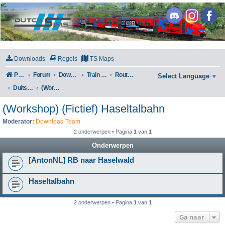
DutchSims
Downloads
Regels
TS Maps
Portal
Forum
Downloads
Train Simulator Classic
Routes en Scenarios
Select Language
▼
Duitsland
(Workshop) (Fictief) Haseltalbahn
(Workshop) (Fictief) Haseltalbahn
Moderator:
Download Team
2 onderwerpen • Pagina
1
van
1
Onderwerpen
[AntonNL] RB naar Haselwald
Haseltalbahn
2 onderwerpen • Pagina
1
van
1
Ga naar