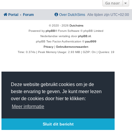
Ga naar
Portal
Forum
Over DutchSims
Alle tijden zijn
UTC+02:00
© 2020 -
2026
Dutchsims
Powered by
phpBB
® Forum Software © phpBB Limited
Nederlandse vertaling door
phpBB.nl
.
phpBB Two Factor Authentication ©
paul999
Privacy
|
Gebruikersvoorwaarden
Time: 0.374s
| Peak Memory Usage: 2.93 MiB | GZIP: On |
Queries: 19
Deze website gebruikt cookies om je de
beste ervaring te geven. Je kunt meer lezen
over de cookies door hier te klikken:
Meer informatie
Sluit dit bericht