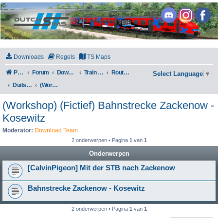
DutchSims
Downloads
Regels
TS Maps
Portal
Forum
Downloads
Train Simulator Classic
Routes en Scenarios
Select Language
▼
Duitsland
(Workshop) (Fictief) Bahnstrecke Zackenow - Kosewitz
(Workshop) (Fictief) Bahnstrecke Zackenow -
Kosewitz
Moderator:
Download Team
2 onderwerpen • Pagina
1
van
1
Onderwerpen
[CalvinPigeon] Mit der STB nach Zackenow
Bahnstrecke Zackenow - Kosewitz
2 onderwerpen • Pagina
1
van
1