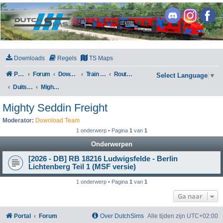
DutchSims
Downloads
Regels
TS Maps
Portal
Forum
Downloads
Train Simulator Classic
Routes en Scenarios
Select Language
▼
Duitsland
Mighty Seddin Freight
Mighty Seddin Freight
Moderator:
Download Team
1 onderwerp • Pagina
1
van
1
Onderwerpen
[2026 - DB] RB 18216 Ludwigsfelde - Berlin
Lichtenberg Teil 1 (MSF versie)
1 onderwerp • Pagina
1
van
1
Ga naar
Portal
Forum
Over DutchSims
Alle tijden zijn
UTC+02:00