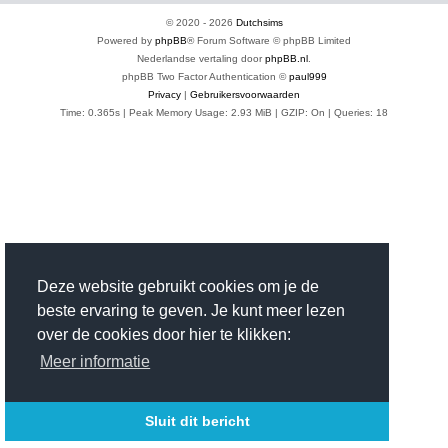
© 2020 -
2026
Dutchsims
Powered by
phpBB
® Forum Software © phpBB Limited
Nederlandse vertaling door
phpBB.nl
.
phpBB Two Factor Authentication ©
paul999
Privacy
|
Gebruikersvoorwaarden
Time: 0.365s
| Peak Memory Usage: 2.93 MiB | GZIP: On |
Queries: 18
Deze website gebruikt cookies om je de
beste ervaring te geven. Je kunt meer lezen
over de cookies door hier te klikken:
Meer informatie
Sluit dit bericht