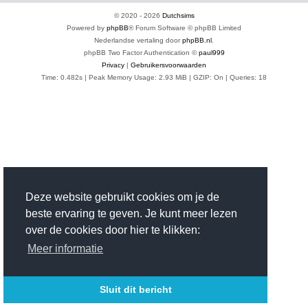
© 2020 -
2026
Dutchsims
Powered by
phpBB
® Forum Software © phpBB Limited
Nederlandse vertaling door
phpBB.nl
.
phpBB Two Factor Authentication ©
paul999
Privacy
|
Gebruikersvoorwaarden
Time: 0.482s
| Peak Memory Usage: 2.93 MiB | GZIP: On |
Queries: 18
Deze website gebruikt cookies om je de
beste ervaring te geven. Je kunt meer lezen
over de cookies door hier te klikken:
Meer informatie
Sluit dit bericht