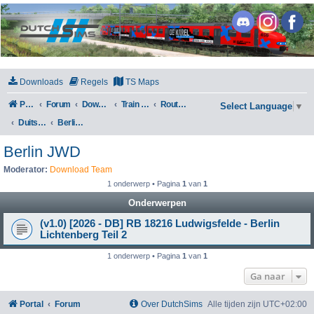
DutchSims
Downloads
Regels
TS Maps
Portal
Forum
Downloads
Train Simulator Classic
Routes en Scenarios
Select Language
▼
Duitsland
Berlin JWD
Berlin JWD
Moderator:
Download Team
1 onderwerp • Pagina
1
van
1
Onderwerpen
(v1.0) [2026 - DB] RB 18216 Ludwigsfelde - Berlin
Lichtenberg Teil 2
1 onderwerp • Pagina
1
van
1
Ga naar
Portal
Forum
Over DutchSims
Alle tijden zijn
UTC+02:00