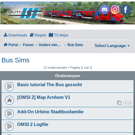
DutchSims
Downloads
Regels
TS Maps
Portal
Forum
Andere simulators
Bus Sims
Select Language
▼
Bus Sims
12 onderwerpen • Pagina
1
van
1
Onderwerpen
Basic tutorial The Bus gezocht
[OMSI 2] Map Arnhem V1
1
2
Add-On Urbino Stadtbusfamilie
OMSI 2 Logfile