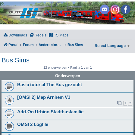
DutchSims
Downloads
Regels
TS Maps
Portal
Forum
Andere simulators
Bus Sims
Select Language
▼
Bus Sims
12 onderwerpen • Pagina
1
van
1
Onderwerpen
Basic tutorial The Bus gezocht
[OMSI 2] Map Arnhem V1
1
2
Add-On Urbino Stadtbusfamilie
OMSI 2 Logfile