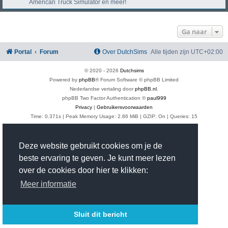
American Truck Simulator en meer!
Ga naar
Portal
Forum
Over DutchSims
Alle tijden zijn
UTC+02:00
© 2020 -
2026
Dutchsims
Powered by
phpBB
® Forum Software © phpBB Limited
Nederlandse vertaling door
phpBB.nl
.
phpBB Two Factor Authentication ©
paul999
Privacy
|
Gebruikersvoorwaarden
Time: 0.371s
| Peak Memory Usage: 2.86 MiB | GZIP: On |
Queries: 15
Deze website gebruikt cookies om je de
beste ervaring te geven. Je kunt meer lezen
over de cookies door hier te klikken:
Meer informatie
Sluit dit bericht