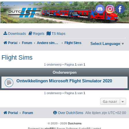
DutchSims
Downloads
Regels
TS Maps
Portal
Forum
Andere simulators
Flight Sims
Select Language
▼
Flight Sims
1 onderwerp • Pagina
1
van
1
Onderwerpen
Ontwikkelingen Microsoft Flight Simulator 2020
1 onderwerp • Pagina
1
van
1
Ga naar
Portal
Forum
Over DutchSims
Alle tijden zijn
UTC+02:00
© 2020 -
2026
Dutchsims
Powered by
phpBB
® Forum Software © phpBB Limited