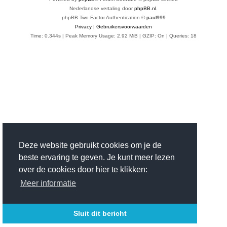
Nederlandse vertaling door
phpBB.nl
.
phpBB Two Factor Authentication ©
paul999
Privacy
|
Gebruikersvoorwaarden
Time: 0.344s
| Peak Memory Usage: 2.92 MiB | GZIP: On |
Queries: 18
Deze website gebruikt cookies om je de
beste ervaring te geven. Je kunt meer lezen
over de cookies door hier te klikken:
Meer informatie
Sluit dit bericht