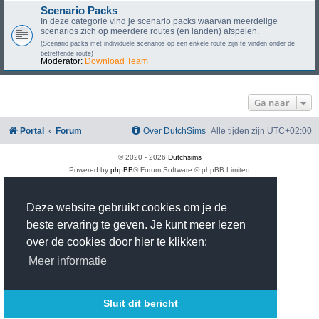
Scenario Packs
In deze categorie vind je scenario packs waarvan meerdelige
scenarios zich op meerdere routes (en landen) afspelen.
(Scenario packs met individuele scenarios op een enkele route zijn te vinden onder de
betreffende route)
Moderator:
Download Team
Ga naar
Portal
Forum
Over DutchSims
Alle tijden zijn
UTC+02:00
© 2020 -
2026
Dutchsims
Powered by
phpBB
® Forum Software © phpBB Limited
Nederlandse vertaling door
phpBB.nl
.
phpBB Two Factor Authentication ©
paul999
Deze website gebruikt cookies om je de
Privacy
|
Gebruikersvoorwaarden
Time: 0.395s
| Peak Memory Usage: 2.99 MiB | GZIP: On |
Queries: 15
beste ervaring te geven. Je kunt meer lezen
over de cookies door hier te klikken:
Meer informatie
Sluit dit bericht