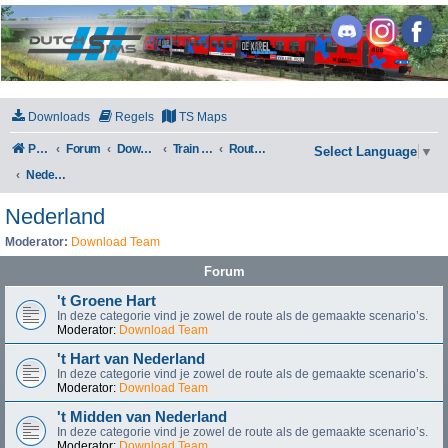
DutchSims
Downloads
Regels
TS Maps
Portal
Forum
Downloads
Train Simulator Classic
Routes en Scenarios
Select Language
▼
Nederland
Nederland
Moderator:
Download Team
Forum
't Groene Hart
In deze categorie vind je zowel de route als de gemaakte scenario’s.
Moderator:
Download Team
't Hart van Nederland
In deze categorie vind je zowel de route als de gemaakte scenario’s.
Moderator:
Download Team
't Midden van Nederland
In deze categorie vind je zowel de route als de gemaakte scenario’s.
Moderator:
Download Team