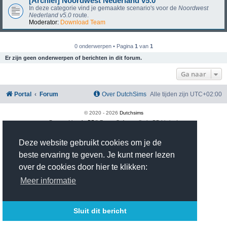
[Archief] Noordwest Nederland v5.0
In deze categorie vind je gemaakte scenario's voor de
Noordwest
Nederland v5.0
route.
Moderator:
Download Team
0 onderwerpen • Pagina
1
van
1
Er zijn geen onderwerpen of berichten in dit forum.
Ga naar
Portal
Forum
Over DutchSims
Alle tijden zijn
UTC+02:00
© 2020 -
2026
Dutchsims
Powered by
phpBB
® Forum Software © phpBB Limited
Nederlandse vertaling door
phpBB.nl
.
phpBB Two Factor Authentication ©
paul999
Deze website gebruikt cookies om je de
Privacy
|
Gebruikersvoorwaarden
beste ervaring te geven. Je kunt meer lezen
Time: 0.504s
| Peak Memory Usage: 3.08 MiB | GZIP: On |
Queries: 18
over de cookies door hier te klikken:
Meer informatie
Sluit dit bericht