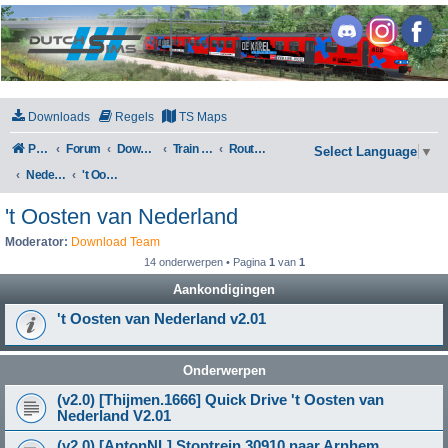
DutchSims
Downloads
Regels
TS Maps
Portal
Forum
Downloads
Train Simulator Classic
Routes en Scenarios
Select Language
▼
Nederland
't Oosten van Nederland
't Oosten van Nederland
Moderator:
Download Team
14 onderwerpen • Pagina
1
van
1
Aankondigingen
't Oosten van Nederland v2.01
Onderwerpen
(v2.0) [Thijmen.1666] Quick Drive 't Oosten van
Nederland V2.01
(v2.0) [AntonNL] Stoptrein 30910 naar Arnhem