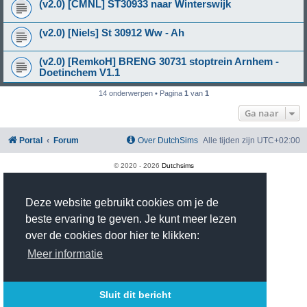
(v2.0) [CMNL] ST30933 naar Winterswijk
(v2.0) [Niels] St 30912 Ww - Ah
(v2.0) [RemkoH] BRENG 30731 stoptrein Arnhem -
Doetinchem V1.1
14 onderwerpen • Pagina
1
van
1
Ga naar
Portal
Forum
Over DutchSims
Alle tijden zijn
UTC+02:00
© 2020 -
2026
Dutchsims
Powered by
phpBB
® Forum Software © phpBB Limited
Nederlandse vertaling door
phpBB.nl
.
Deze website gebruikt cookies om je de
phpBB Two Factor Authentication ©
paul999
Privacy
|
Gebruikersvoorwaarden
beste ervaring te geven. Je kunt meer lezen
Time: 0.431s
| Peak Memory Usage: 2.93 MiB | GZIP: On |
Queries: 18
over de cookies door hier te klikken:
Meer informatie
Sluit dit bericht