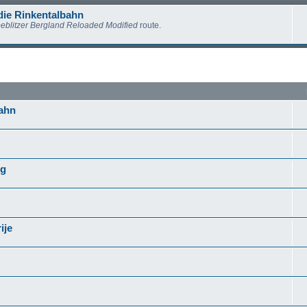
die Rinkentalbahn
eblitzer Bergland Reloaded Modified
route.
bahn
rg
ije