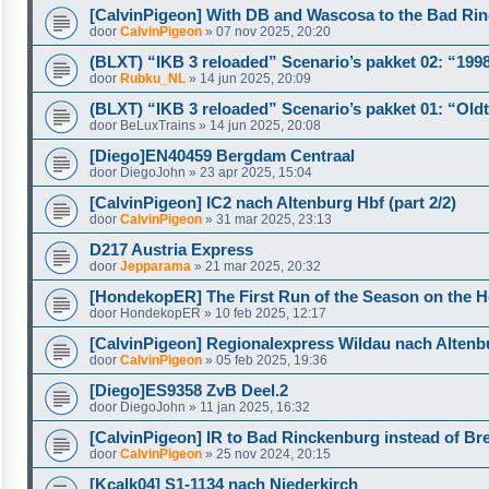
[CalvinPigeon] With DB and Wascosa to the Bad Ri
door
CalvinPigeon
»
07 nov 2025, 20:20
(BLXT) “IKB 3 reloaded” Scenario’s pakket 02: “199
door
Rubku_NL
»
14 jun 2025, 20:09
(BLXT) “IKB 3 reloaded” Scenario’s pakket 01: “Old
door
BeLuxTrains
»
14 jun 2025, 20:08
[Diego]EN40459 Bergdam Centraal
door
DiegoJohn
»
23 apr 2025, 15:04
[CalvinPigeon] IC2 nach Altenburg Hbf (part 2/2)
door
CalvinPigeon
»
31 mar 2025, 23:13
D217 Austria Express
door
Jepparama
»
21 mar 2025, 20:32
[HondekopER] The First Run of the Season on the H
door
HondekopER
»
10 feb 2025, 12:17
[CalvinPigeon] Regionalexpress Wildau nach Altenb
door
CalvinPigeon
»
05 feb 2025, 19:36
[Diego]ES9358 ZvB Deel.2
door
DiegoJohn
»
11 jan 2025, 16:32
[CalvinPigeon] IR to Bad Rinckenburg instead of Bre
door
CalvinPigeon
»
25 nov 2024, 20:15
[Kcalk04] S1-1134 nach Niederkirch