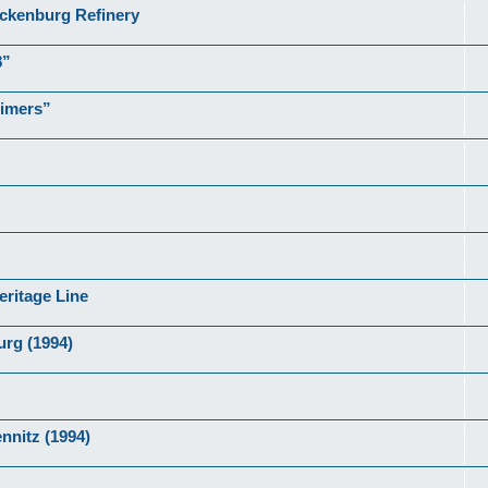
nckenburg Refinery
8”
timers”
eritage Line
urg (1994)
nnitz (1994)