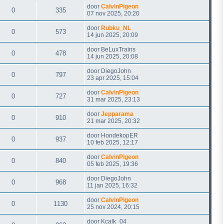
door
CalvinPigeon
0
335
07 nov 2025, 20:20
door
Rubku_NL
0
573
14 jun 2025, 20:09
door
BeLuxTrains
0
478
14 jun 2025, 20:08
door
DiegoJohn
0
797
23 apr 2025, 15:04
door
CalvinPigeon
0
727
31 mar 2025, 23:13
door
Jepparama
0
910
21 mar 2025, 20:32
door
HondekopER
0
937
10 feb 2025, 12:17
door
CalvinPigeon
0
840
05 feb 2025, 19:36
door
DiegoJohn
0
968
11 jan 2025, 16:32
door
CalvinPigeon
0
1130
25 nov 2024, 20:15
door
Kcalk_04