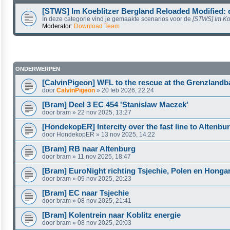
[STWS] Im Koeblitzer Bergland Reloaded Modified: 
In deze categorie vind je gemaakte scenarios voor de
[STWS] Im Ko
Moderator:
Download Team
ONDERWERPEN
[CalvinPigeon] WFL to the rescue at the Grenzland
door
CalvinPigeon
»
20 feb 2026, 22:24
[Bram] Deel 3 EC 454 'Stanislaw Maczek'
door
bram
»
22 nov 2025, 13:27
[HondekopER] Intercity over the fast line to Altenbu
door
HondekopER
»
13 nov 2025, 14:22
[Bram] RB naar Altenburg
door
bram
»
11 nov 2025, 18:47
[Bram] EuroNight richting Tsjechie, Polen en Hongar
door
bram
»
09 nov 2025, 20:23
[Bram] EC naar Tsjechie
door
bram
»
08 nov 2025, 21:41
[Bram] Kolentrein naar Koblitz energie
door
bram
»
08 nov 2025, 20:03