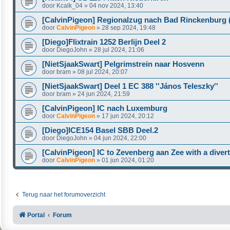
door
Kcalk_04
»
04 nov 2024, 13:40
[CalvinPigeon] Regionalzug nach Bad Rinckenburg 
door
CalvinPigeon
»
28 sep 2024, 19:48
[Diego]Flixtrain 1252 Berlijn Deel 2
door
DiegoJohn
»
28 jul 2024, 21:06
[NietSjaakSwart] Pelgrimstrein naar Hosvenn
door
bram
»
08 jul 2024, 20:07
[NietSjaakSwart] Deel 1 EC 388 ''János Teleszky''
door
bram
»
24 jun 2024, 21:59
[CalvinPigeon] IC nach Luxemburg
door
CalvinPigeon
»
17 jun 2024, 20:12
[Diego]ICE154 Basel SBB Deel.2
door
DiegoJohn
»
04 jun 2024, 22:00
[CalvinPigeon] IC to Zevenberg aan Zee with a divert
door
CalvinPigeon
»
01 jun 2024, 01:20
Terug naar het forumoverzicht
Portal
Forum