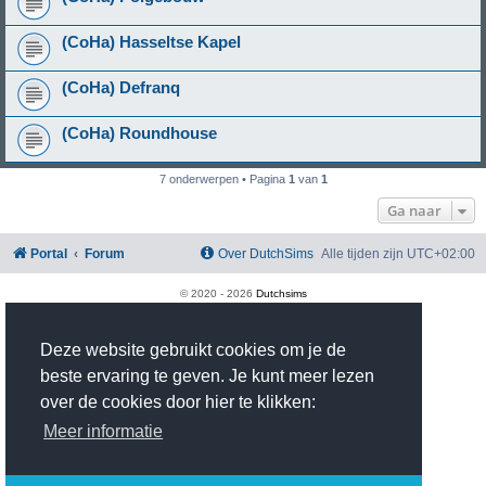
(CoHa) Hasseltse Kapel
(CoHa) Defranq
(CoHa) Roundhouse
7 onderwerpen • Pagina
1
van
1
Ga naar
Portal
Forum
Over DutchSims
Alle tijden zijn
UTC+02:00
© 2020 -
2026
Dutchsims
Powered by
phpBB
® Forum Software © phpBB Limited
Nederlandse vertaling door
phpBB.nl
.
Deze website gebruikt cookies om je de
phpBB Two Factor Authentication ©
paul999
Privacy
|
Gebruikersvoorwaarden
beste ervaring te geven. Je kunt meer lezen
Time: 0.396s
| Peak Memory Usage: 2.92 MiB | GZIP: On |
Queries: 18
over de cookies door hier te klikken:
Meer informatie