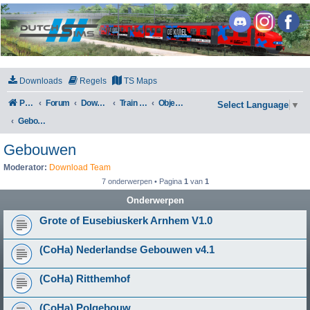
DutchSims
Downloads
Regels
TS Maps
Portal
Forum
Downloads
Train Simulator Classic
Objecten
Select Language
▼
Gebouwen
Gebouwen
Moderator:
Download Team
7 onderwerpen • Pagina
1
van
1
Onderwerpen
Grote of Eusebiuskerk Arnhem V1.0
(CoHa) Nederlandse Gebouwen v4.1
(CoHa) Ritthemhof
(CoHa) Polgebouw