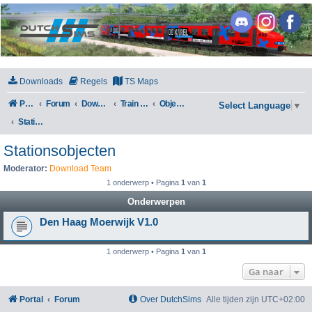
DutchSims
Downloads
Regels
TS Maps
Portal
Forum
Downloads
Train Simulator Classic
Objecten
Select Language
▼
Stationsobjecten
Stationsobjecten
Moderator:
Download Team
1 onderwerp • Pagina
1
van
1
Onderwerpen
Den Haag Moerwijk V1.0
1 onderwerp • Pagina
1
van
1
Ga naar
Portal
Forum
Over DutchSims
Alle tijden zijn
UTC+02:00