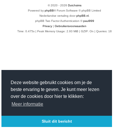
© 2020 -
2026
Dutchsims
Powered by
phpBB
® Forum Software © phpBB Limited
Nederlandse vertaling door
phpBB.nl
.
phpBB Two Factor Authentication ©
paul999
Privacy
|
Gebruikersvoorwaarden
Time: 0.475s
| Peak Memory Usage: 2.93 MiB | GZIP: On |
Queries: 18
Deze website gebruikt cookies om je de
beste ervaring te geven. Je kunt meer lezen
over de cookies door hier te klikken:
Meer informatie
Sluit dit bericht