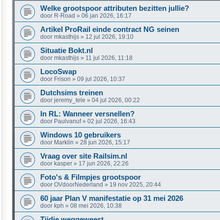
Welke grootspoor attributen bezitten jullie?
door
R-Road
»
06 jan 2026, 16:17
Artikel ProRail einde contract NG seinen
door
mkasthijs
»
12 jul 2026, 19:10
Situatie Bokt.nl
door
mkasthijs
»
11 jul 2026, 11:18
LocoSwap
door
Frison
»
09 jul 2026, 10:37
Dutchsims treinen
door
jeremy_tele
»
04 jul 2026, 00:22
In RL: Wanneer versnellen?
door
Paulvanuf
»
02 jul 2026, 16:43
Windows 10 gebruikers
door
Marklin
»
28 jun 2026, 15:17
Vraag over site Railsim.nl
door
kasper
»
17 jun 2026, 22:26
Foto's & Filmpjes grootspoor
door
OVdoorNederland
»
19 nov 2025, 20:44
60 jaar Plan V manifestatie op 31 mei 2026
door
kph
»
08 mei 2026, 10:38
Tijdje weggeweest…