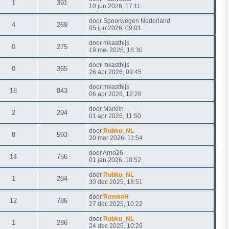
1
391
10 jun 2026, 17:11
door
Spoorwegen Nederland
4
269
05 jun 2026, 09:01
door
mkasthijs
0
275
19 mei 2026, 16:30
door
mkasthijs
0
365
26 apr 2026, 09:45
door
mkasthijs
18
843
06 apr 2026, 12:26
door
Marklin
2
294
01 apr 2026, 11:50
door
Rubku_NL
8
593
20 mar 2026, 11:54
door
Arno26
14
756
01 jan 2026, 10:52
door
Rubku_NL
1
284
30 dec 2025, 18:51
door
RemkoH
12
786
27 dec 2025, 10:22
door
Rubku_NL
1
286
24 dec 2025, 10:29