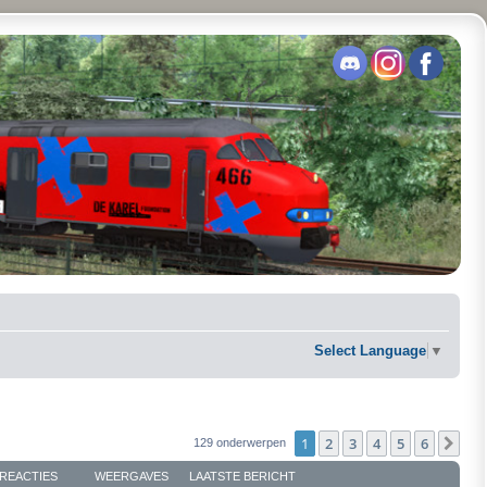
Select Language
▼
1
2
3
4
5
6
Vol
129 onderwerpen
REACTIES
WEERGAVES
LAATSTE BERICHT