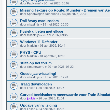
door
Paulvanuf
»
30 mei 2026, 16:07
Missing Texture op Route: Munster - Bremen van Aer
door
Spoorwegen Nederland
»
04 jun 2026, 20:33
Rail Away madurodam
door
mkasthijs
»
19 mei 2026, 16:30
Fysiek uit eten met elkaar
door
mkasthijs
»
26 apr 2026, 09:45
Windows 11 Defender
door
Marklin
»
03 apr 2026, 10:44
PHYS - CPU
door
Marklin
»
01 apr 2026, 10:10
stilte op het forum
door
simonewerro
»
20 mar 2026, 08:22
Goede jaarwisseling!
door
mkasthijs
»
31 dec 2025, 12:41
Traag downloaden
door
Frison
»
30 dec 2025, 18:25
Curved beeldscherm meerwaarde voor Train Simula
door
joukie
»
26 dec 2025, 11:04
Opgave van wijziging
door
Frison
»
24 dec 2025, 10:05