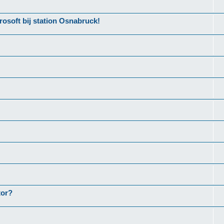
osoft bij station Osnabruck!
tor?