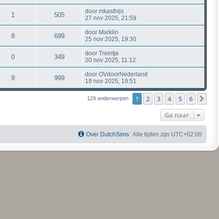
door
mkasthijs
1
505
27 nov 2025, 21:59
door
Marklin
8
699
25 nov 2025, 19:30
door
Treintje
0
349
20 nov 2025, 11:12
door
OVdoorNederland
9
999
19 nov 2025, 19:51
1
2
3
4
5
6
Vol
129 onderwerpen
Ga naar
Over DutchSims
Alle tijden zijn
UTC+02:00