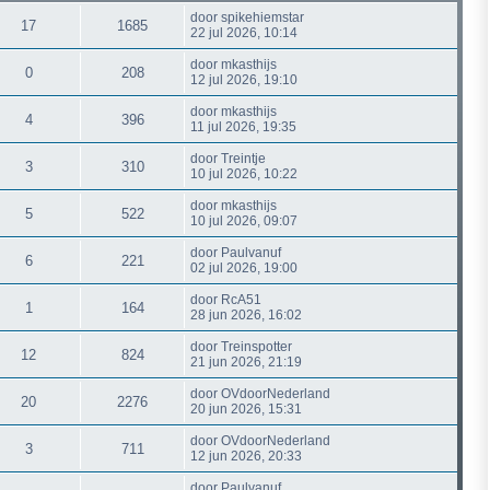
door
spikehiemstar
17
1685
22 jul 2026, 10:14
door
mkasthijs
0
208
12 jul 2026, 19:10
door
mkasthijs
4
396
11 jul 2026, 19:35
door
Treintje
3
310
10 jul 2026, 10:22
door
mkasthijs
5
522
10 jul 2026, 09:07
door
Paulvanuf
6
221
02 jul 2026, 19:00
door
RcA51
1
164
28 jun 2026, 16:02
door
Treinspotter
12
824
21 jun 2026, 21:19
door
OVdoorNederland
20
2276
20 jun 2026, 15:31
door
OVdoorNederland
3
711
12 jun 2026, 20:33
door
Paulvanuf