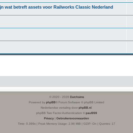
jn wat betreft assets voor Railworks Classic Nederland
© 2020 -
2026
Dutchsims
Powered by
phpBB
® Forum Software © phpBB Limited
Nederlandse vertaling door
phpBB.nl
.
phpBB Two Factor Authentication ©
paul999
Privacy
|
Gebruikersvoorwaarden
Time: 0.399s
| Peak Memory Usage: 2.96 MiB | GZIP: On |
Queries: 17