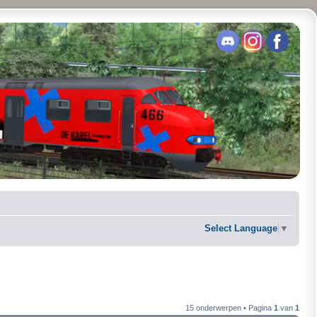
Select Language
▼
15 onderwerpen • Pagina
1
van
1