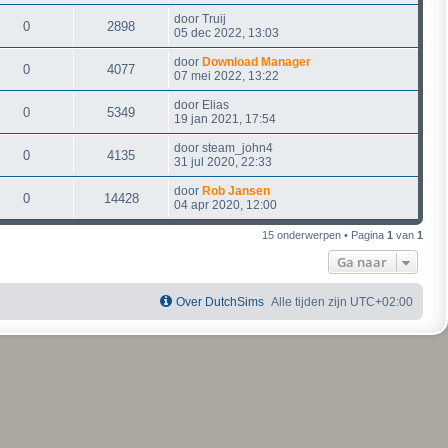
door
Truij
0
2898
05 dec 2022, 13:03
door
Download Manager
0
4077
07 mei 2022, 13:22
door
Elias
0
5349
19 jan 2021, 17:54
door
steam_john4
0
4135
31 jul 2020, 22:33
door
Rob Jansen
0
14428
04 apr 2020, 12:00
15 onderwerpen • Pagina
1
van
1
Ga naar
Over DutchSims
Alle tijden zijn
UTC+02:00