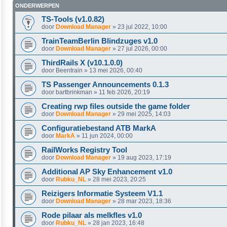
ONDERWERPEN
TS-Tools (v1.0.82)
door
Download Manager
»
23 jul 2022, 10:00
TrainTeamBerlin Blindzuges v1.0
door
Download Manager
»
27 jul 2026, 00:00
ThirdRails X (v10.1.0.0)
door
Beentrain
»
13 mei 2026, 00:40
TS Passenger Announcements 0.1.3
door
bartbrinkman
»
11 feb 2026, 20:19
Creating rwp files outside the game folder
door
Download Manager
»
29 mei 2025, 14:03
Configuratiebestand ATB MarkA
door
MarkA
»
11 jun 2024, 00:00
RailWorks Registry Tool
door
Download Manager
»
19 aug 2023, 17:19
Additional AP Sky Enhancement v1.0
door
Rubku_NL
»
28 mei 2023, 20:25
Reizigers Informatie Systeem V1.1
door
Download Manager
»
28 mar 2023, 18:36
Rode pilaar als melkfles v1.0
door
Rubku_NL
»
28 jan 2023, 16:48