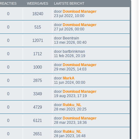
REACTIES
WEERGAVES
LAATSTE BERICHT
door
Download Manager
0
18240
23 jul 2022, 10:00
door
Download Manager
0
515
27 jul 2026, 00:00
door
Beentrain
0
12071
13 mei 2026, 00:40
door
bartbrinkman
0
1712
11 feb 2026, 20:19
door
Download Manager
0
1000
29 mei 2025, 14:03
door
MarkA
0
2875
11 jun 2024, 00:00
door
Download Manager
0
3349
19 aug 2023, 17:19
door
Rubku_NL
0
4729
28 mei 2023, 20:25
door
Download Manager
0
6121
28 mar 2023, 18:36
door
Rubku_NL
0
2651
28 jan 2023, 16:48