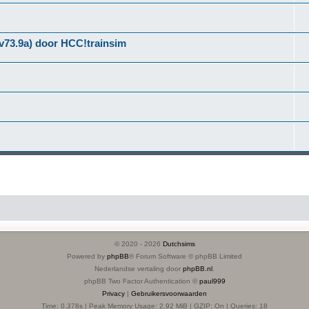
(v73.9a) door HCC!trainsim
© 2020 -
2026
Dutchsims
Powered by
phpBB
® Forum Software © phpBB Limited
Nederlandse vertaling door
phpBB.nl
.
phpBB Two Factor Authentication ©
paul999
Privacy
|
Gebruikersvoorwaarden
Time: 0.378s
| Peak Memory Usage: 2.92 MiB | GZIP: On |
Queries: 18