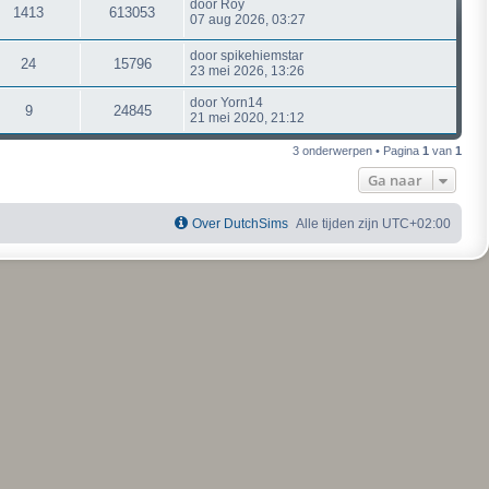
door
Roy
1413
613053
07 aug 2026, 03:27
door
spikehiemstar
24
15796
23 mei 2026, 13:26
door
Yorn14
9
24845
21 mei 2020, 21:12
3 onderwerpen • Pagina
1
van
1
Ga naar
Over DutchSims
Alle tijden zijn
UTC+02:00