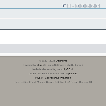
1
53
54
55
56
57
…
© 2020 -
2026
Dutchsims
Powered by
phpBB
® Forum Software © phpBB Limited
Nederlandse vertaling door
phpBB.nl
.
phpBB Two Factor Authentication ©
paul999
Privacy
|
Gebruikersvoorwaarden
Time: 0.363s
| Peak Memory Usage: 2.92 MiB | GZIP: On |
Queries: 18