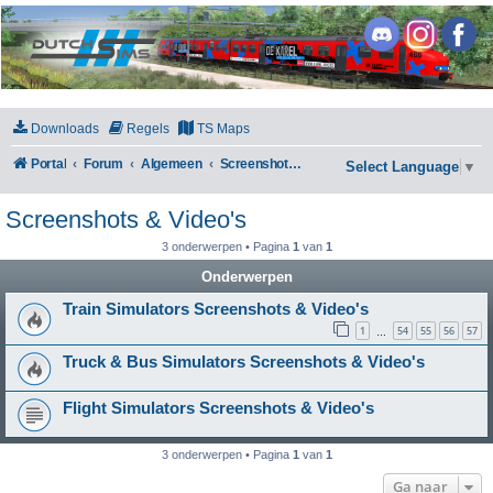
DutchSims
Downloads
Regels
TS Maps
Portal
Forum
Algemeen
Screenshots & Video's
Select Language
▼
Screenshots & Video's
3 onderwerpen • Pagina
1
van
1
Onderwerpen
Train Simulators Screenshots & Video's
1
54
55
56
57
…
Truck & Bus Simulators Screenshots & Video's
Flight Simulators Screenshots & Video's
3 onderwerpen • Pagina
1
van
1
Ga naar