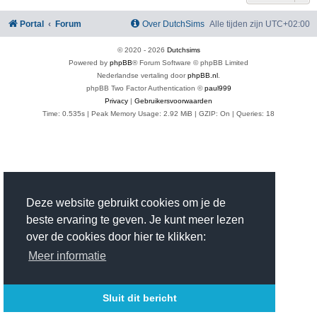
Portal
Forum
Over DutchSims
Alle tijden zijn
UTC+02:00
© 2020 -
2026
Dutchsims
Powered by
phpBB
® Forum Software © phpBB Limited
Nederlandse vertaling door
phpBB.nl
.
phpBB Two Factor Authentication ©
paul999
Privacy
|
Gebruikersvoorwaarden
Time: 0.535s
| Peak Memory Usage: 2.92 MiB | GZIP: On |
Queries: 18
Deze website gebruikt cookies om je de
beste ervaring te geven. Je kunt meer lezen
over de cookies door hier te klikken:
Meer informatie
Sluit dit bericht