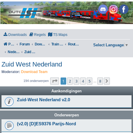
DutchSims
Downloads
Regels
TS Maps
Portal
Forum
Downloads
Train Simulator Classic
Routes en Scenarios
Select Language
▼
Nederland
Zuid West Nederland
Zuid West Nederland
Moderator:
Download Team
Pagina
1
van
8
1
2
3
4
5
8
Volgende
194 onderwerpen
…
Aankondigingen
Zuid-West Nederland v2.0
Onderwerpen
(v2.0) [D]ES9376 Parijs-Nord