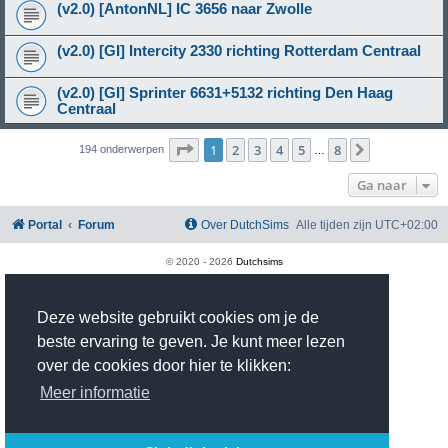
(v2.0) [AntonNL] IC 3656 naar Zwolle
(v2.0) [GI] Intercity 2330 richting Rotterdam Centraal
(v2.0) [GI] Sprinter 6631+5132 richting Den Haag
Centraal
Pagina
1
van
8
1
2
3
4
5
8
Volgende
194 onderwerpen
…
Ga naar
Portal
Forum
Over DutchSims
Alle tijden zijn
UTC+02:00
© 2020 -
2026
Dutchsims
Powered by
phpBB
® Forum Software © phpBB Limited
Nederlandse vertaling door
phpBB.nl
.
Deze website gebruikt cookies om je de
phpBB Two Factor Authentication ©
paul999
Privacy
|
Gebruikersvoorwaarden
beste ervaring te geven. Je kunt meer lezen
Time: 0.392s
| Peak Memory Usage: 2.97 MiB | GZIP: On |
Queries: 18
over de cookies door hier te klikken:
Meer informatie