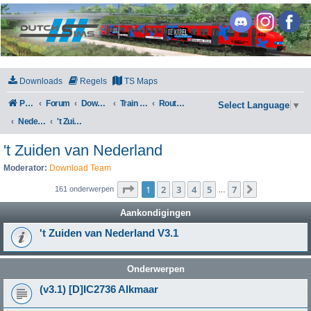
DutchSims
Downloads
Regels
TS Maps
Portal
Forum
Downloads
Train Simulator Classic
Routes en Scenarios
Select Language
▼
Nederland
't Zuiden van Nederland
't Zuiden van Nederland
Moderator:
Download Team
Pagina
1
van
7
1
2
3
4
5
7
Volgende
161 onderwerpen
…
Aankondigingen
't Zuiden van Nederland V3.1
Onderwerpen
(v3.1) [D]IC2736 Alkmaar