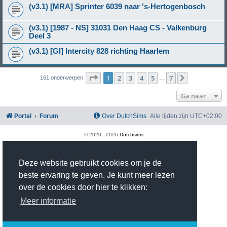
(v3.1) [MRA] Sprinter 6039 naar 's-Hertogenbosch
(v3.1) [1987 - NS] 31031 Den Haag CS - Valkenburg
Deel 3
(v3.1) [GI] Intercity 828 richting Haarlem
Pagina
1
van
7
1
2
3
4
5
7
Volgende
161 onderwerpen
…
Ga naar
Portal
Forum
Over DutchSims
Alle tijden zijn
UTC+02:00
© 2020 -
2026
Dutchsims
Powered by
phpBB
® Forum Software © phpBB Limited
Nederlandse vertaling door
phpBB.nl
.
Deze website gebruikt cookies om je de
phpBB Two Factor Authentication ©
paul999
Privacy
|
Gebruikersvoorwaarden
beste ervaring te geven. Je kunt meer lezen
Time: 0.356s
| Peak Memory Usage: 2.97 MiB | GZIP: On |
Queries: 18
over de cookies door hier te klikken:
Meer informatie