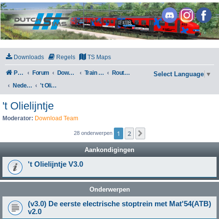
DutchSims
Downloads
Regels
TS Maps
Portal
Forum
Downloads
Train Simulator Classic
Routes en Scenarios
Select Language
▼
Nederland
't Olielijntje
't Olielijntje
Moderator:
Download Team
1
2
Volgende
28 onderwerpen
Aankondigingen
't Olielijntje V3.0
Onderwerpen
(v3.0) De eerste electrische stoptrein met Mat'54(ATB)
v2.0