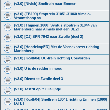
(v3.0) [Nivlek] Sneltrein naar Emmen
(v3.0) {TB199} Stoptrein 31051-31060 Almelo-
Vroomshoop vv
(v3.0) [Thijmen.1666] Syntus stoptrein 31044 van
Mariënberg naar Almelo met een DE2!
(v3.0) [CJ] SPR 7942 naar Zwolle (deel 2)
(v3.0) [HondekopER] Met de Veenexpress richting
Marienberg
(v3.0) [Kcalk04] UC-trein richting Coevorden
(v3.0) U is de redder in nood
(v3.0) Dienst te Zwolle deel 3
(v3.0) Testrit op 't Olielijntje
(v3.0) [Kcalk04] Sneltrein 18041 richting Emmen [1990]
[ATB]