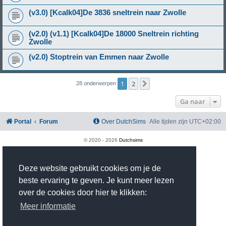
(v3.0) [Kcalk04]De 3836 sneltrein naar Zwolle
(v2.0) (v1.1) [Kcalk04]De 18000 Sneltrein richting
Zwolle
(v2.0) Stoptrein van Emmen naar Zwolle
1
2
Volgende
28 onderwerpen
Ga naar
Portal
Forum
Over DutchSims
Alle tijden zijn
UTC+02:00
© 2020 -
2026
Dutchsims
Powered by
phpBB
® Forum Software © phpBB Limited
Nederlandse vertaling door
phpBB.nl
.
Deze website gebruikt cookies om je de
phpBB Two Factor Authentication ©
paul999
Privacy
|
Gebruikersvoorwaarden
beste ervaring te geven. Je kunt meer lezen
Time: 0.386s
| Peak Memory Usage: 2.97 MiB | GZIP: On |
Queries: 18
over de cookies door hier te klikken:
Meer informatie