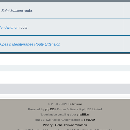
- Saint Maixent
route.
le - Avignon
route.
lpes & Méditerranée Route Extension
.
© 2020 -
2026
Dutchsims
Powered by
phpBB
® Forum Software © phpBB Limited
Nederlandse vertaling door
phpBB.nl
.
phpBB Two Factor Authentication ©
paul999
Privacy
|
Gebruikersvoorwaarden