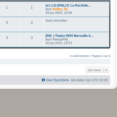
(v1.1.0) [RNL] IC La Rochelle…
1
1
door
Rubku_NL
29 jun 2020, 18:06
Geen berichten
0
0
[RM_] Thalys 9955 Marsaille-A…
3
3
door
AlwaysRM_
20 jun 2023, 19:13
0 onderwerpen • Pagina
1
van
1
Ga naar
Over DutchSims
Alle tijden zijn
UTC+02:00