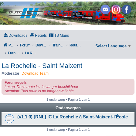
DutchSims
Downloads
Regels
TS Maps
Portal
Forum
Downloads
Train Simulator Classic
Routes en Scenarios
Select Language
▼
Frankrijk
La Rochelle - Saint Maixent
La Rochelle - Saint Maixent
Moderator:
Download Team
Forumregels
Let op: Deze route is niet langer beschikbaar.
Attention: This route is no longer available.
1 onderwerp • Pagina
1
van
1
Onderwerpen
(v1.1.0) [RNL] IC La Rochelle à Saint-Maixent-l'École
1 onderwerp • Pagina
1
van
1