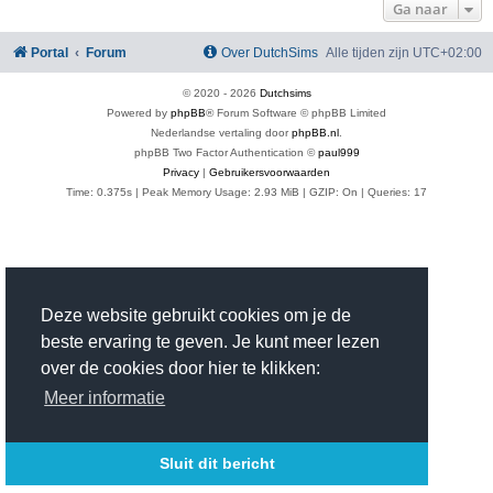
Ga naar
Portal
Forum
Over DutchSims
Alle tijden zijn
UTC+02:00
© 2020 -
2026
Dutchsims
Powered by
phpBB
® Forum Software © phpBB Limited
Nederlandse vertaling door
phpBB.nl
.
phpBB Two Factor Authentication ©
paul999
Privacy
|
Gebruikersvoorwaarden
Time: 0.375s
| Peak Memory Usage: 2.93 MiB | GZIP: On |
Queries: 17
Deze website gebruikt cookies om je de
beste ervaring te geven. Je kunt meer lezen
over de cookies door hier te klikken:
Meer informatie
Sluit dit bericht