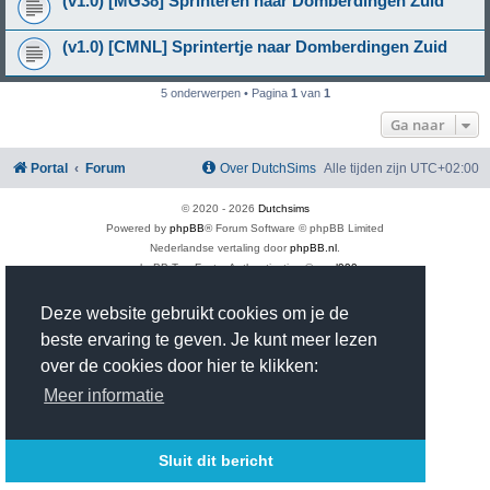
(v1.0) [MG38] Sprinteren naar Domberdingen Zuid
(v1.0) [CMNL] Sprintertje naar Domberdingen Zuid
5 onderwerpen • Pagina
1
van
1
Ga naar
Portal
Forum
Over DutchSims
Alle tijden zijn
UTC+02:00
© 2020 -
2026
Dutchsims
Powered by
phpBB
® Forum Software © phpBB Limited
Nederlandse vertaling door
phpBB.nl
.
phpBB Two Factor Authentication ©
paul999
Privacy
|
Gebruikersvoorwaarden
Time: 0.417s
| Peak Memory Usage: 2.93 MiB | GZIP: On |
Queries: 18
Deze website gebruikt cookies om je de
beste ervaring te geven. Je kunt meer lezen
over de cookies door hier te klikken:
Meer informatie
Sluit dit bericht