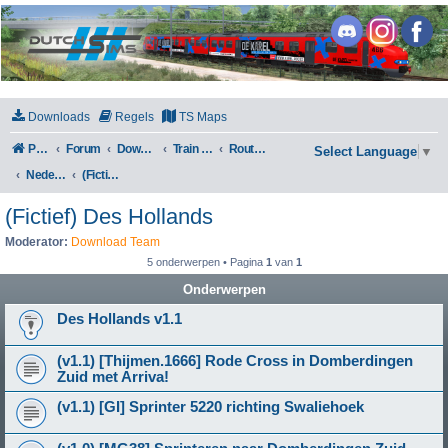
DutchSims
Downloads
Regels
TS Maps
Portal
Forum
Downloads
Train Simulator Classic
Routes en Scenarios
Select Language
▼
Nederland
(Fictief) Des Hollands
(Fictief) Des Hollands
Moderator:
Download Team
5 onderwerpen • Pagina
1
van
1
Onderwerpen
Des Hollands v1.1
(v1.1) [Thijmen.1666] Rode Cross in Domberdingen
Zuid met Arriva!
(v1.1) [GI] Sprinter 5220 richting Swaliehoek