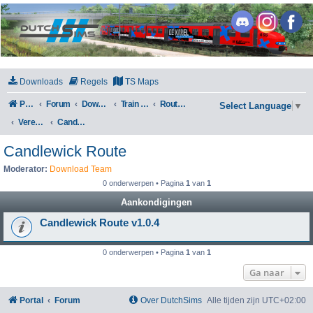
DutchSims
Downloads
Regels
TS Maps
Portal
Forum
Downloads
Train Simulator Classic
Routes en Scenarios
Select Language
▼
Verenigd Koninkrijk
Candlewick Route
Candlewick Route
Moderator:
Download Team
0 onderwerpen • Pagina
1
van
1
Aankondigingen
Candlewick Route v1.0.4
0 onderwerpen • Pagina
1
van
1
Ga naar
Portal
Forum
Over DutchSims
Alle tijden zijn
UTC+02:00