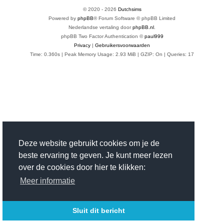
© 2020 -
2026
Dutchsims
Powered by
phpBB
® Forum Software © phpBB Limited
Nederlandse vertaling door
phpBB.nl
.
phpBB Two Factor Authentication ©
paul999
Privacy
|
Gebruikersvoorwaarden
Time: 0.360s
| Peak Memory Usage: 2.93 MiB | GZIP: On |
Queries: 17
Deze website gebruikt cookies om je de
beste ervaring te geven. Je kunt meer lezen
over de cookies door hier te klikken:
Meer informatie
Sluit dit bericht