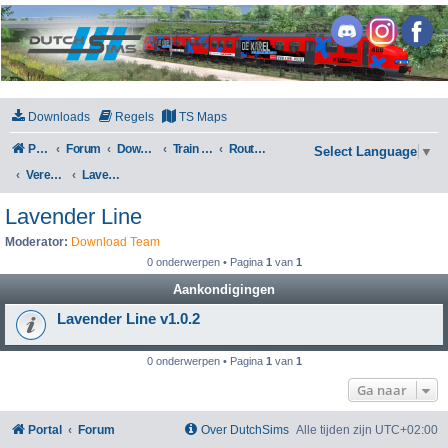
DutchSims
Downloads
Regels
TS Maps
Portal
Forum
Downloads
Train Simulator Classic
Routes en Scenarios
Select Language
▼
Verenigd Koninkrijk
Lavender Line
Lavender Line
Moderator:
Download Team
0 onderwerpen • Pagina
1
van
1
Aankondigingen
Lavender Line v1.0.2
0 onderwerpen • Pagina
1
van
1
Ga naar
Portal
Forum
Over DutchSims
Alle tijden zijn
UTC+02:00