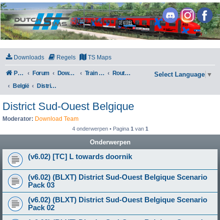
DutchSims
Downloads
Regels
TS Maps
Portal
Forum
Downloads
Train Simulator Classic
Routes en Scenarios
Select Language
▼
België
District Sud-Ouest Belgique
District Sud-Ouest Belgique
Moderator:
Download Team
4 onderwerpen • Pagina
1
van
1
Onderwerpen
(v6.02) [TC] L towards doornik
(v6.02) (BLXT) District Sud-Ouest Belgique Scenario
Pack 03
(v6.02) (BLXT) District Sud-Ouest Belgique Scenario
Pack 02