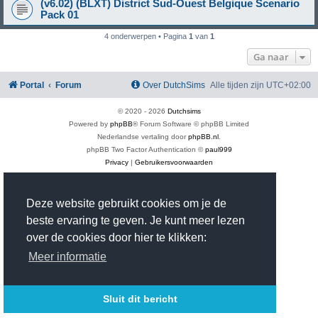
(v6.02) (BLXT) District Sud-Ouest Belgique Scenario
Pack 01
4 onderwerpen • Pagina
1
van
1
Ga naar
Portal
Forum
Over DutchSims
Alle tijden zijn
UTC+02:00
© 2020 -
2026
Dutchsims
Powered by
phpBB
® Forum Software © phpBB Limited
Nederlandse vertaling door
phpBB.nl
.
phpBB Two Factor Authentication ©
paul999
Privacy
|
Gebruikersvoorwaarden
Time: 0.367s
| Peak Memory Usage: 2.93 MiB | GZIP: On |
Queries: 18
Deze website gebruikt cookies om je de
beste ervaring te geven. Je kunt meer lezen
over de cookies door hier te klikken:
Meer informatie
Sluit dit bericht