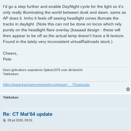
I'd go a step further and enable DayNight cycle for the light so it's
only really illuminating the world between dusk and dawn, same as
AP does it. Imho it feels off seeing headlight cones illumate the
tracks in daylight. (Note this can not be done on locos which rely
purely on the headlight flare overlay (baaaad design - these will
then appear to be off as the actual lamp doesn't have a lit texture.
Found in the lately very inconsistent virtualRailroads stock.)
Cheers,
Pete
Deze gebruikers waarderen
Spikee1975
voor dit bericht:
Telefunken
https://www.trainsimcommunity.com/user/ ... 75/uploads
Telefunken
Re: CT Mat'64 update
B
08 jul 2026, 09:01
e
r