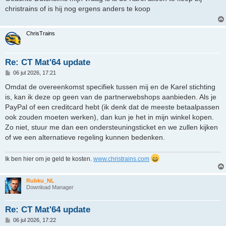
i
christrains of is hij nog ergens anders te koop
c
h
t
ChrisTrains
Re: CT Mat'64 update
B
06 jul 2026, 17:21
e
r
Omdat de overeenkomst specifiek tussen mij en de Karel stichting
i
is, kan ik deze op geen van de partnerwebshops aanbieden. Als je
c
h
PayPal of een creditcard hebt (ik denk dat de meeste betaalpassen
t
ook zouden moeten werken), dan kun je het in mijn winkel kopen.
Zo niet, stuur me dan een ondersteuningsticket en we zullen kijken
of we een alternatieve regeling kunnen bedenken.
Ik ben hier om je geld te kosten.
www.christrains.com
Rubku_NL
Download Manager
Re: CT Mat'64 update
B
06 jul 2026, 17:22
e