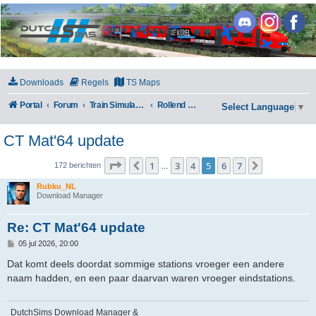
DutchSims
Downloads
Regels
TS Maps
Portal
Forum
Train Simulator Classic
Rollend materieel
Select Language
▼
CT Mat'64 update
Pagina
5
van
7
1
3
4
5
6
7
Vorige
Volgende
172 berichten
…
Rubku_NL
Download Manager
Re: CT Mat'64 update
B
05 jul 2026, 20:00
e
r
Dat komt deels doordat sommige stations vroeger een andere
i
naam hadden, en een paar daarvan waren vroeger eindstations.
c
h
t
DutchSims Download Manager &