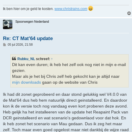
Ik ben hier om je geld te kosten.
www.christrains.com
Spoorwegen Nederland
Re: CT Mat'64 update
B
05 jul 2026, 21:58
e
r
i
Rubku_NL
schreef:
↑
c
h
Dit kan even duren; ik heb het zelf ook nog niet in mijn e-mail
t
gezien.
Maar als je het bij Chris zelf heb gekocht kan je altijd naar
mijn downloads
gaan op de website van Chris
Ik had dit zonet geprobeerd en daar stond gelukkig wel V4.0.0 van
de Mat'64 dus heb hem natuurlijk direct geinstalleerd. En daardoor
kon ik de versie toch nog vandaag even kort proberen deze avond.
Heb gelijk ha het installeeren van de update het Reapaint Pack van
DCR geinstalleerd en wat scenario's gedownlaod voor dat hok. En
ik heb zonet het scenario van Mau gedaan. Dus ik zeg het maar
zelf. Toch maar even goed opgelost maar niet dankbij de wijze raad