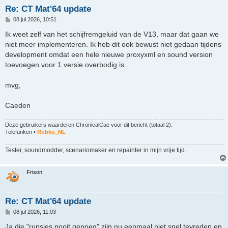
Re: CT Mat'64 update
B
08 jul 2026, 10:51
e
r
Ik weet zelf van het schijfremgeluid van de V13, maar dat gaan we
i
niet meer implementeren. Ik heb dit ook bewust niet gedaan tijdens
c
h
development omdat een hele nieuwe proxyxml en sound version
t
toevoegen voor 1 versie overbodig is.
mvg,
Caeden
Deze gebruikers waarderen
ChronicalCae
voor dit bericht (totaal 2):
Telefunken
•
Rubku_NL
Tester, soundmodder, scenariomaker en repainter in mijn vrije tijd.
Frison
Re: CT Mat'64 update
B
08 jul 2026, 11:03
e
r
Ja die "rupsjes nooit genoeg" zijn nu eenmaal niet snel tevreden en