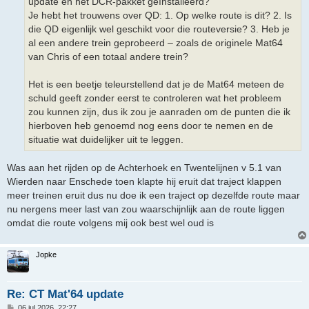
update en het DCR-pakket geïnstalleerd?
Je hebt het trouwens over QD: 1. Op welke route is dit? 2. Is
die QD eigenlijk wel geschikt voor die routeversie? 3. Heb je
al een andere trein geprobeerd – zoals de originele Mat64
van Chris of een totaal andere trein?
Het is een beetje teleurstellend dat je de Mat64 meteen de
schuld geeft zonder eerst te controleren wat het probleem
zou kunnen zijn, dus ik zou je aanraden om de punten die ik
hierboven heb genoemd nog eens door te nemen en de
situatie wat duidelijker uit te leggen.
Was aan het rijden op de Achterhoek en Twentelijnen v 5.1 van
Wierden naar Enschede toen klapte hij eruit dat traject klappen
meer treinen eruit dus nu doe ik een traject op dezelfde route maar
nu nergens meer last van zou waarschijnlijk aan de route liggen
omdat die route volgens mij ook best wel oud is
Jopke
Re: CT Mat'64 update
B
06 jul 2026, 22:27