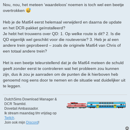
r
Nou, nou, het meteen ‘waardeloos’ noemen is toch wel een beetje
i
overtrokken
c
h
t
Heb je de Mat64 eerst helemaal verwijderd en daarna de update
en het DCR-pakket geïnstalleerd?
Je hebt het trouwens over QD: 1. Op welke route is dit? 2. Is die
QD eigenlijk wel geschikt voor die routeversie? 3. Heb je al een
andere trein geprobeerd – zoals de originele Mat64 van Chris of
een totaal andere trein?
Het is een beetje teleurstellend dat je de Mat64 meteen de schuld
geeft zonder eerst te controleren wat het probleem zou kunnen
zijn, dus ik zou je aanraden om de punten die ik hierboven heb
genoemd nog eens door te nemen en de situatie wat duidelijker uit
te leggen.
DutchSims Download Manager &
DCR Teamlid.
Dovetail Ambassador.
Ik stream maandag t/m vrijdag op
Twitch
.
Join ook mijn
Discord
!