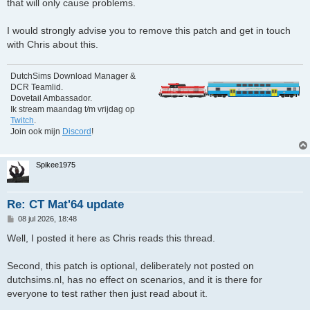
that will only cause problems.
I would strongly advise you to remove this patch and get in touch
with Chris about this.
DutchSims Download Manager &
DCR Teamlid.
Dovetail Ambassador.
Ik stream maandag t/m vrijdag op
Twitch
.
Join ook mijn
Discord
!
Spikee1975
Re: CT Mat'64 update
B
08 jul 2026, 18:48
e
r
Well, I posted it here as Chris reads this thread.
i
c
h
Second, this patch is optional, deliberately not posted on
t
dutchsims.nl, has no effect on scenarios, and it is there for
everyone to test rather then just read about it.