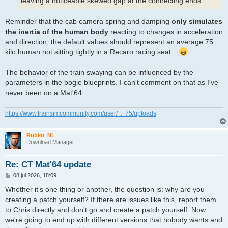
leaving a noticeable skewed gap at the connecting ends.
Reminder that the cab camera spring and damping
only simulates
the inertia of the human body
reacting to changes in acceleration
and direction, the default values should represent an average 75
kilo human not sitting tightly in a Recaro racing seat...
The behavior of the train swaying can be influenced by the
parameters in the bogie blueprints. I can't comment on that as I've
never been on a Mat'64.
https://www.trainsimcommunity.com/user/ ... 75/uploads
Rubku_NL
Download Manager
Re: CT Mat'64 update
B
08 jul 2026, 18:09
e
r
Whether it's one thing or another, the question is: why are you
i
creating a patch yourself? If there are issues like this, report them
c
h
to Chris directly and don't go and create a patch yourself. Now
t
we're going to end up with different versions that nobody wants and