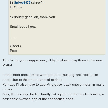
i
Spikee1975
schreef:
↑
c
h
Hi Chris.
t
Seriously good job, thank you.
Small issue I got.
... .. .
Cheers,
Pete
Thanks for your suggestions, I'll try implementing them in the new
Mat64.
I remember these trains were prone to 'hunting' and rode quite
rough due to their non-damped springs.
Perhaps I'll also have to apply/increase 'track unevenness' in many
routes.
Also, the carriage bodies hardly sat square on the trucks, leaving a
noticeable skewed gap at the connecting ends.