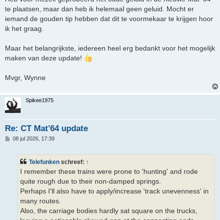
te plaatsen, maar dan heb ik helemaal geen geluid. Mocht er
iemand de gouden tip hebben dat dit te voormekaar te krijgen hoor
ik het graag.
Maar het belangrijkste, iedereen heel erg bedankt voor het mogelijk
maken van deze update!
Mvgr, Wynne
Spikee1975
Re: CT Mat'64 update
B
08 jul 2026, 17:39
e
r
i
Telefunken
schreef:
↑
c
h
I remember these trains were prone to 'hunting' and rode
t
quite rough due to their non-damped springs.
Perhaps I'll also have to apply/increase 'track unevenness' in
many routes.
Also, the carriage bodies hardly sat square on the trucks,