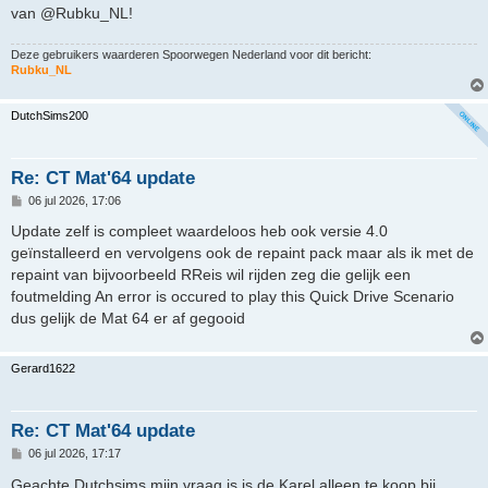
van @Rubku_NL!
Deze gebruikers waarderen
Spoorwegen Nederland
voor dit bericht:
Rubku_NL
DutchSims200
Re: CT Mat'64 update
B
06 jul 2026, 17:06
e
r
Update zelf is compleet waardeloos heb ook versie 4.0
i
geïnstalleerd en vervolgens ook de repaint pack maar als ik met de
c
h
repaint van bijvoorbeeld RReis wil rijden zeg die gelijk een
t
foutmelding An error is occured to play this Quick Drive Scenario
dus gelijk de Mat 64 er af gegooid
Gerard1622
Re: CT Mat'64 update
B
06 jul 2026, 17:17
e
r
Geachte Dutchsims mijn vraag is is de Karel alleen te koop bij