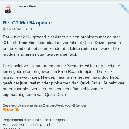
EnergeticWeeb
Re: CT Mat'64 update
B
06 jul 2026, 17:24
e
r
Dat klinkt eerlijk gezegd niet direct als een probleem met de mat
i
'64 zelf. Train Simulator staat er, vooral met Quick Drive, gewoon
c
h
om bekend dat het soms zonder duidelijke reden niet werkt. Die
t
modus is al jaren nogal temperamentvol.
Persoonlijk zou ik aanraden om de Scenario Editor een beetje te
leren gebruiken en gewoon in Free Roam te rijden. Dat klinkt
misschien wat ingewikkelder, maar als je het eenmaal doorhebt,
geeft het juist veel minder problemen dan Quick Drive. Je hebt veel
meer controle over je rit en bent niet afhankelijk van de
eigenaardigheden van Quick Drive.
Deze gebruikers waarderen
EnergeticWeeb
voor dit bericht:
Rubku_NL
Begeleidend machinist bij NS Reizigers.
Hard voor weinig, nooit chagrijnig.