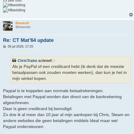
23 jaar oud.
RemkoH
Beheerder
Re: CT Mat'64 update
B
06 jul 2026, 17:25
e
r
i
ChrisTrains
schreef:
↑
c
h
Als je PayPal of een creditcard hebt (ik denk dat de meeste
t
betaalpassen ook zouden moeten werken), dan kun je het in
mijn winkel kopen.
Paypal is te koppelen aan normale betaalrekeningen.
Betalingen met Paypal worden dan direct van de bankrekening
afgeschreven.
Daar is geen creditcard bij benodigd.
Zo doe ik al meer dan 10 jaar al mijn aankopen bij Chris, Steam en
andere websites die geen betalingen middels Ideal maar wel
Paypal ondersteunen.