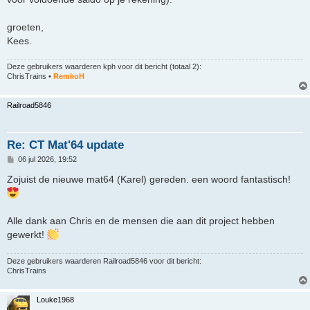
groeten,
Kees.
Deze gebruikers waarderen
kph
voor dit bericht (totaal 2):
ChrisTrains
•
RemkoH
Railroad5846
Re: CT Mat'64 update
B
06 jul 2026, 19:52
e
r
Zojuist de nieuwe mat64 (Karel) gereden. een woord fantastisch!
i
c
h
t
Alle dank aan Chris en de mensen die aan dit project hebben
gewerkt!
Deze gebruikers waarderen
Railroad5846
voor dit bericht:
ChrisTrains
Louke1968