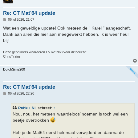
Re: CT Mat'64 update
B
06 jul 2026, 21:07
e
r
Wat een geweldige update! Ook meteen de " Karel " aangeschaft.
i
Dank aan allen die hier aan meegewerkt hebben. Ik is weer heul
c
h
blij!
t
Deze gebruikers waarderen
Louke1968
voor dit bericht:
ChrisTrains
DutchSims200
Re: CT Mat'64 update
B
06 jul 2026, 22:20
e
r
i
Rubku_NL
schreef:
↑
c
h
Nou, nou, het meteen ‘waardeloos’ noemen is toch wel een
t
beetje overtrokken
Heb je de Mat64 eerst helemaal verwijderd en daarna de