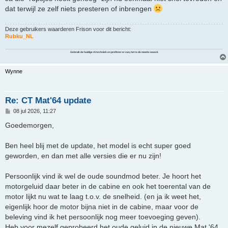
i
dat terwijl ze zelf niets presteren of inbrengen
c
h
t
Deze gebruikers waarderen
Frison
voor dit bericht:
Rubku_NL
Gebruik de huidige AI techniek en profiteer er van, het is de moeite waard.
Wynne
Re: CT Mat'64 update
B
08 jul 2026, 11:27
e
r
Goedemorgen,
i
c
h
Ben heel blij met de update, het model is echt super goed
t
geworden, en dan met alle versies die er nu zijn!
Persoonlijk vind ik wel de oude soundmod beter. Je hoort het
motorgeluid daar beter in de cabine en ook het toerental van de
motor lijkt nu wat te laag t.o.v. de snelheid. (en ja ik weet het,
eigenlijk hoor de motor bijna niet in de cabine, maar voor de
beleving vind ik het persoonlijk nog meer toevoeging geven).
Heb voor mezelf geprobeerd het oude geluid in de nieuwe Mat '64