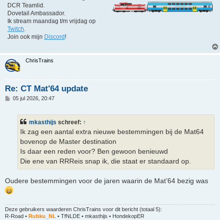
DCR Teamlid.
Dovetail Ambassador.
Ik stream maandag t/m vrijdag op
Twitch
.
Join ook mijn
Discord
!
ChrisTrains
Re: CT Mat'64 update
B
05 jul 2026, 20:47
e
r
i
mkasthijs
schreef:
↑
c
h
Ik zag een aantal extra nieuwe bestemmingen bij de Mat64
t
bovenop de Master destination
Is daar een reden voor? Ben gewoon benieuwd
Die ene van RRReis snap ik, die staat er standaard op.
Oudere bestemmingen voor de jaren waarin de Mat’64 bezig was
Deze gebruikers waarderen
ChrisTrains
voor dit bericht (totaal 5):
R-Road
•
Rubku_NL
•
TfNLDE
•
mkasthijs
•
HondekopER