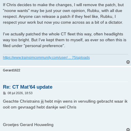
If Chris decides to make the changes, I will remove the patch, but
"noone wants" may be just your own opinion, Rubku, with all due
respect. Anyone can release a patch if they feel like, Rubku, I
respect your work but now you come across as a bit of a dictator.
I've actually patched the whole CT fleet this way, often headlights
way too bright. But I've kept them to myself, as ever so often this is
filed under "personal preference".
https://www.trainsimcommunity.com/user/ ... 75/uploads
Gerard1622
Re: CT Mat'64 update
B
08 jul 2026, 18:53
e
r
Geachte Christrains jij hebt mijn wens in vervulling gebracht waar ik
i
ooit om gevraagd hebt dankje wel Chris
c
h
t
Groetjes Gerard Houweling