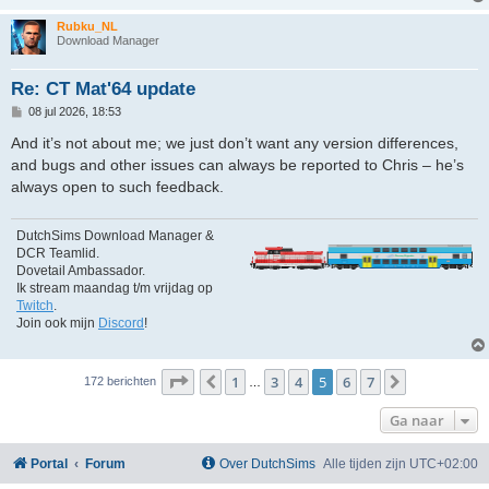
Rubku_NL
Download Manager
Re: CT Mat'64 update
B
08 jul 2026, 18:53
e
r
And it’s not about me; we just don’t want any version differences,
i
and bugs and other issues can always be reported to Chris – he’s
c
h
always open to such feedback.
t
DutchSims Download Manager &
DCR Teamlid.
Dovetail Ambassador.
Ik stream maandag t/m vrijdag op
Twitch
.
Join ook mijn
Discord
!
Pagina
5
van
7
1
3
4
5
6
7
Vorige
Volgende
172 berichten
…
Ga naar
Portal
Forum
Over DutchSims
Alle tijden zijn
UTC+02:00