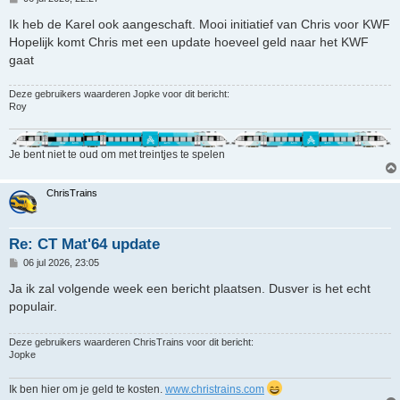
e
r
Ik heb de Karel ook aangeschaft. Mooi initiatief van Chris voor KWF
i
Hopelijk komt Chris met een update hoeveel geld naar het KWF
c
h
gaat
t
Deze gebruikers waarderen
Jopke
voor dit bericht:
Roy
Je bent niet te oud om met treintjes te spelen
ChrisTrains
Re: CT Mat'64 update
B
06 jul 2026, 23:05
e
r
Ja ik zal volgende week een bericht plaatsen. Dusver is het echt
i
populair.
c
h
t
Deze gebruikers waarderen
ChrisTrains
voor dit bericht:
Jopke
Ik ben hier om je geld te kosten.
www.christrains.com