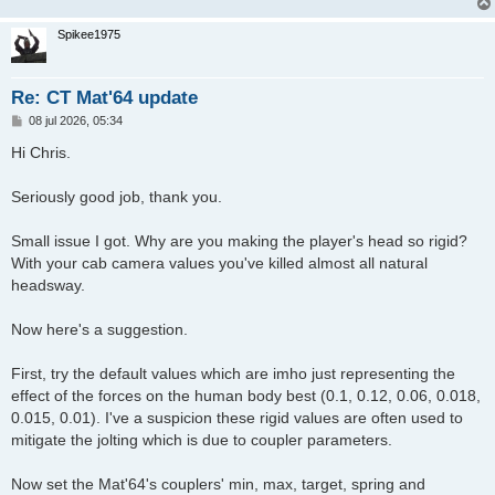
Spikee1975
Re: CT Mat'64 update
B
08 jul 2026, 05:34
e
r
Hi Chris.
i
c
h
Seriously good job, thank you.
t
Small issue I got. Why are you making the player's head so rigid?
With your cab camera values you've killed almost all natural
headsway.
Now here's a suggestion.
First, try the default values which are imho just representing the
effect of the forces on the human body best (0.1, 0.12, 0.06, 0.018,
0.015, 0.01). I've a suspicion these rigid values are often used to
mitigate the jolting which is due to coupler parameters.
Now set the Mat'64's couplers' min, max, target, spring and