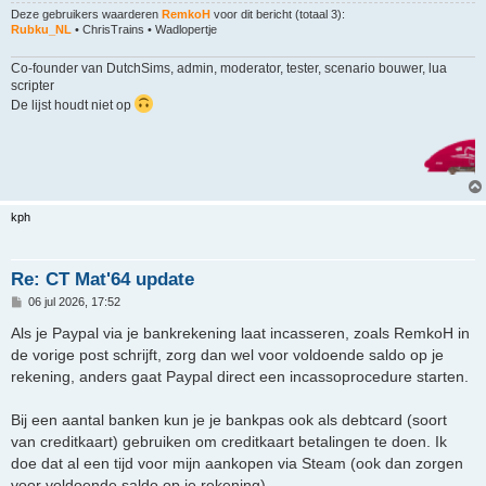
Deze gebruikers waarderen
RemkoH
voor dit bericht (totaal 3):
Rubku_NL
•
ChrisTrains
•
Wadlopertje
Co-founder van DutchSims, admin, moderator, tester, scenario bouwer, lua
scripter
De lijst houdt niet op
kph
Re: CT Mat'64 update
B
06 jul 2026, 17:52
e
r
Als je Paypal via je bankrekening laat incasseren, zoals RemkoH in
i
de vorige post schrijft, zorg dan wel voor voldoende saldo op je
c
h
rekening, anders gaat Paypal direct een incassoprocedure starten.
t
Bij een aantal banken kun je je bankpas ook als debtcard (soort
van creditkaart) gebruiken om creditkaart betalingen te doen. Ik
doe dat al een tijd voor mijn aankopen via Steam (ook dan zorgen
voor voldoende saldo op je rekening).