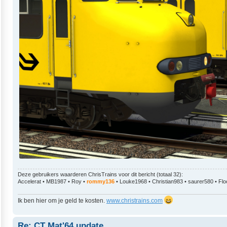
Deze gebruikers waarderen
ChrisTrains
voor dit bericht (totaal 32):
Accelerat
•
MB1987
•
Roy
•
rommy136
•
Louke1968
•
Christian983
•
saurer580
•
Flo
Ik ben hier om je geld te kosten.
www.christrains.com
Re: CT Mat'64 update