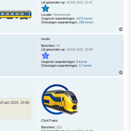
Lid geworden op:
18 feb 2023, 22:47
3
Locatie:
Heerenveen
Gegeven waarderingen:
1073 keren
Ontvangen waarderingen:
299 keren
O
m
h
mvdm
o
o
Berichten:
24
g
Lid geworden op:
16 feb 2021, 20:05
5
Gegeven waarderingen:
9 keren
Ontvangen waarderingen:
17 keren
O
m
h
o
o
g
18 apr 2026, 10:08
ChrisTrains
Berichten:
223