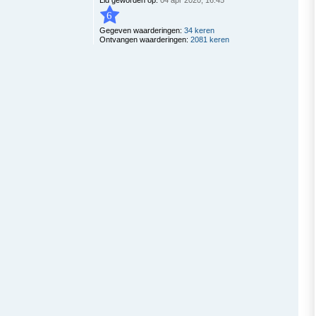
Lid geworden op:
04 apr 2020, 16:45
6
Gegeven waarderingen:
34 keren
Ontvangen waarderingen:
2081 keren