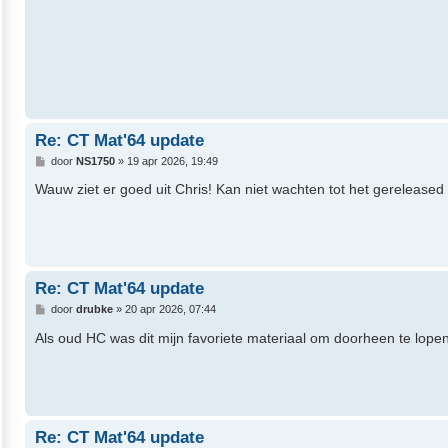
Re: CT Mat'64 update
B
door
NS1750
»
19 apr 2026, 19:49
e
r
Wauw ziet er goed uit Chris! Kan niet wachten tot het gereleased
i
c
h
t
Re: CT Mat'64 update
B
door
drubke
»
20 apr 2026, 07:44
e
r
Als oud HC was dit mijn favoriete materiaal om doorheen te lopen
i
c
h
t
Re: CT Mat'64 update