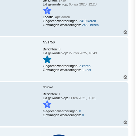
Berichten:
1739
Lid geworden op:
05 apr 2020, 12:23
6
Locatie:
Apeldoorn
Gegeven waarderingen:
2419 keren
Ontvangen waarderingen:
2452 keren
O
m
h
NS1750
o
o
Berichten:
3
g
Lid geworden op:
27 mei 2025, 18:43
1
Gegeven waarderingen:
2 keren
Ontvangen waarderingen:
1 keer
O
m
h
drubke
o
o
Berichten:
1
g
Lid geworden op:
11 feb 2021, 09:01
5
Gegeven waarderingen:
0
Ontvangen waarderingen:
0
O
m
h
o