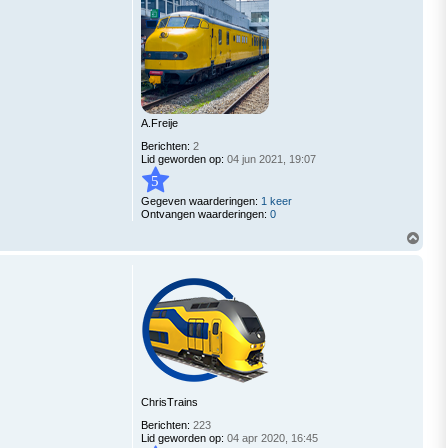
A.Freije
Berichten:
2
Lid geworden op:
04 jun 2021, 19:07
5
Gegeven waarderingen:
1 keer
Ontvangen waarderingen:
0
O
m
h
o
o
g
ChrisTrains
Berichten:
223
Lid geworden op:
04 apr 2020, 16:45