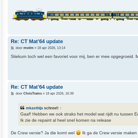
Re: CT Mat'64 update
B
door
mvdm
»
18 apr 2026, 13:14
e
r
Stiekum toch wel een favoriet voor mij, ben er mee opgegroeid. M
i
c
h
t
Re: CT Mat'64 update
B
door
ChrisTrains
»
18 apr 2026, 16:39
e
r
i
mkasthijs
schreef:
↑
c
h
Gaaf! Hebben we ook straks het model wat rijdt nu tussen Ed
t
Ik zie de repaint al heel snel komen na release
De Crew versie? Ja die komt wel
Ik ga de Crew versie maken (i