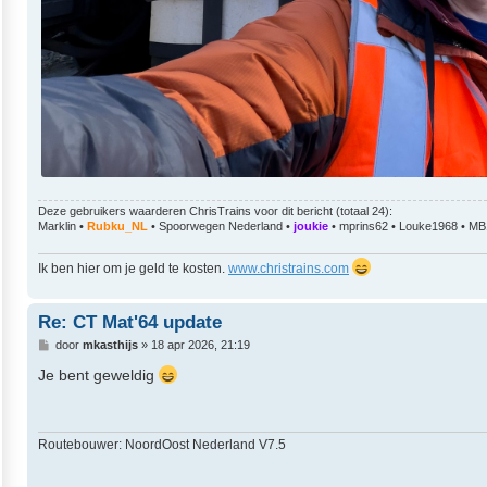
Deze gebruikers waarderen
ChrisTrains
voor dit bericht (totaal 24):
Marklin
•
Rubku_NL
•
Spoorwegen Nederland
•
joukie
•
mprins62
•
Louke1968
•
MB
Ik ben hier om je geld te kosten.
www.christrains.com
Re: CT Mat'64 update
B
door
mkasthijs
»
18 apr 2026, 21:19
e
r
Je bent geweldig
i
c
h
t
Routebouwer: NoordOost Nederland V7.5