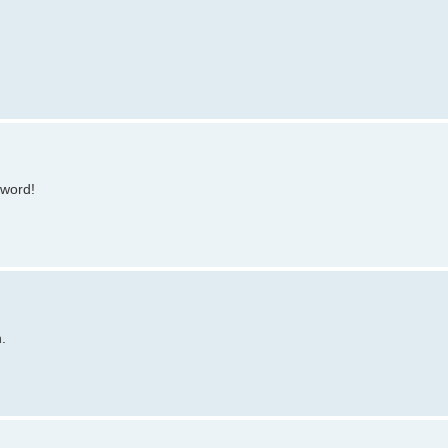
 word!
.