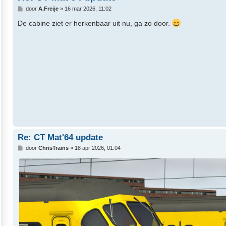
B
door
A.Freije
»
16 mar 2026, 11:02
e
r
De cabine ziet er herkenbaar uit nu, ga zo door.
i
c
h
t
Re: CT Mat'64 update
B
door
ChrisTrains
»
18 apr 2026, 01:04
e
r
i
c
h
t