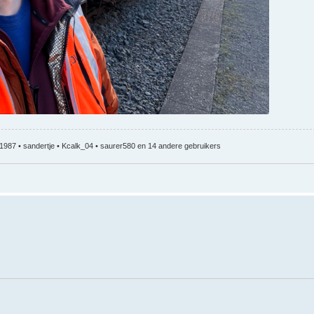
1987
•
sandertje
•
Kcalk_04
•
saurer580
en 14 andere gebruikers