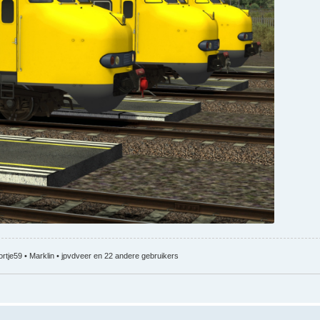
ortje59
•
Marklin
•
jpvdveer
en 22 andere gebruikers