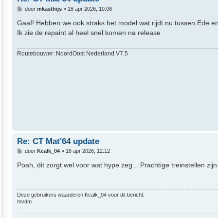
B
door
mkasthijs
»
18 apr 2026, 10:08
e
r
Gaaf! Hebben we ook straks het model wat rijdt nu tussen Ede en 
i
Ik zie de repaint al heel snel komen na release
c
h
t
Routebouwer: NoordOost Nederland V7.5
Re: CT Mat'64 update
B
door
Kcalk_04
»
18 apr 2026, 12:12
e
r
Poah, dit zorgt wel voor wat hype zeg... Prachtige treinstellen zi
i
c
h
t
Deze gebruikers waarderen
Kcalk_04
voor dit bericht:
mvdm