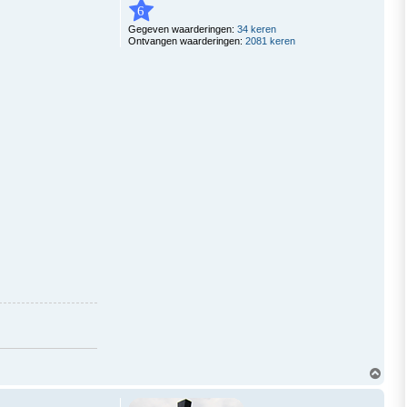
6
Gegeven waarderingen:
34 keren
Ontvangen waarderingen:
2081 keren
O
m
h