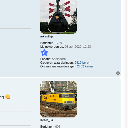
o
o
g
mkasthijs
Berichten:
1739
Lid geworden op:
05 apr 2020, 12:23
6
Locatie:
Apeldoorn
Gegeven waarderingen:
2419 keren
Ontvangen waarderingen:
2452 keren
O
m
h
o
o
g
ing
Kcalk_04
Berichten:
606