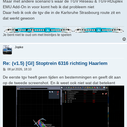
Maar met andere scenario's waar de TGV Réseau & TGV-RDuplex
EMU Add-On in voor komt heb ik dat probleem niet
Daar heb ik ook de tgv die in de Karlsruhe Strasbourg route zit en
dat werkt gewoon
Je bent niet te oud om met treintjes te spelen
Jopke
Re: (v1.5) [GI] Stoptrein 6316 richting Haarlem
B
08 jul 2026, 18:10
e
r
De eerste tgv heeft geen tijden en bestemmingen en geeft dit aan
i
op de tweede screenshot. En ik weet ook niet wat dat betekent
c
h
t