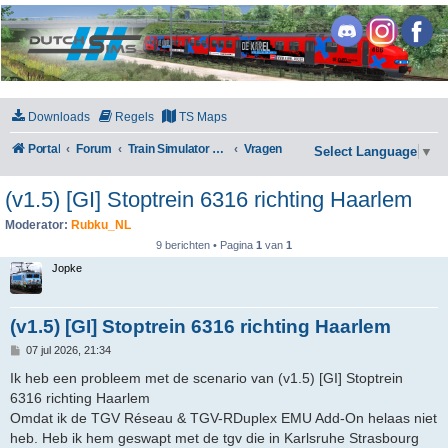
DutchSims
Downloads
Regels
TS Maps
Portal
Forum
Train Simulator Classic
Vragen
Select Language
▼
(v1.5) [GI] Stoptrein 6316 richting Haarlem
Moderator:
Rubku_NL
9 berichten • Pagina
1
van
1
Jopke
(v1.5) [GI] Stoptrein 6316 richting Haarlem
B
07 jul 2026, 21:34
e
r
Ik heb een probleem met de scenario van (v1.5) [GI] Stoptrein
i
6316 richting Haarlem
c
h
Omdat ik de TGV Réseau & TGV-RDuplex EMU Add-On helaas niet
t
heb. Heb ik hem geswapt met de tgv die in Karlsruhe Strasbourg