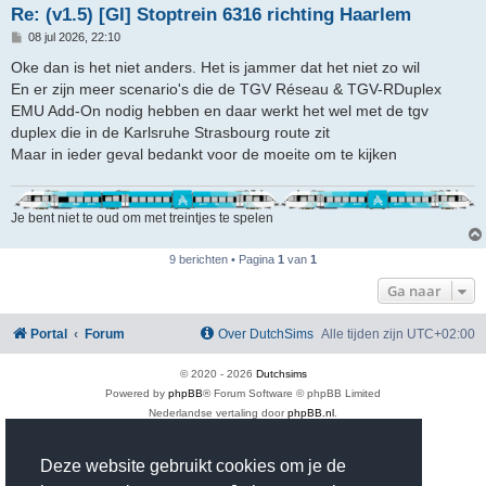
Re: (v1.5) [GI] Stoptrein 6316 richting Haarlem
B
08 jul 2026, 22:10
e
r
Oke dan is het niet anders. Het is jammer dat het niet zo wil
i
En er zijn meer scenario's die de TGV Réseau & TGV-RDuplex
c
h
EMU Add-On nodig hebben en daar werkt het wel met de tgv
t
duplex die in de Karlsruhe Strasbourg route zit
Maar in ieder geval bedankt voor de moeite om te kijken
Je bent niet te oud om met treintjes te spelen
9 berichten • Pagina
1
van
1
Ga naar
Portal
Forum
Over DutchSims
Alle tijden zijn
UTC+02:00
© 2020 -
2026
Dutchsims
Powered by
phpBB
® Forum Software © phpBB Limited
Nederlandse vertaling door
phpBB.nl
.
phpBB Two Factor Authentication ©
paul999
Privacy
|
Gebruikersvoorwaarden
Deze website gebruikt cookies om je de
Time: 0.388s
| Peak Memory Usage: 3.09 MiB | GZIP: On |
Queries: 38