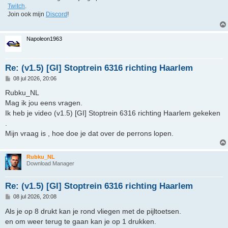
Twitch
.
Join ook mijn
Discord
!
Napoleon1963
Re: (v1.5) [GI] Stoptrein 6316 richting Haarlem
B
08 jul 2026, 20:06
e
r
Rubku_NL
i
Mag ik jou eens vragen.
c
h
Ik heb je video (v1.5) [GI] Stoptrein 6316 richting Haarlem gekeken
t
.
Mijn vraag is , hoe doe je dat over de perrons lopen.
Rubku_NL
Download Manager
Re: (v1.5) [GI] Stoptrein 6316 richting Haarlem
B
08 jul 2026, 20:08
e
r
Als je op 8 drukt kan je rond vliegen met de pijltoetsen.
i
en om weer terug te gaan kan je op 1 drukken.
c