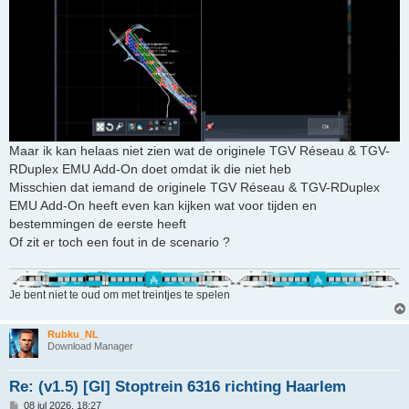
Maar ik kan helaas niet zien wat de originele TGV Réseau & TGV-
RDuplex EMU Add-On doet omdat ik die niet heb
Misschien dat iemand de originele TGV Réseau & TGV-RDuplex
EMU Add-On heeft even kan kijken wat voor tijden en
bestemmingen de eerste heeft
Of zit er toch een fout in de scenario ?
Je bent niet te oud om met treintjes te spelen
Rubku_NL
Download Manager
Re: (v1.5) [GI] Stoptrein 6316 richting Haarlem
B
08 jul 2026, 18:27