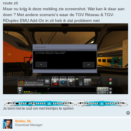
route zit
Maar nu krijg ik deze melding zie screenshot. Wat kan ik daar aan
doen ? Met andere scenario's waar de TGV Réseau & TGV-
RDuplex EMU Add-On in zit heb ik dat probleem niet
Je bent niet te oud om met treintjes te spelen
Rubku_NL
Download Manager