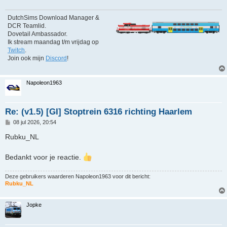
h
t
DutchSims Download Manager &
DCR Teamlid.
Dovetail Ambassador.
Ik stream maandag t/m vrijdag op
Twitch
.
Join ook mijn
Discord
!
Napoleon1963
Re: (v1.5) [GI] Stoptrein 6316 richting Haarlem
B
08 jul 2026, 20:54
e
r
Rubku_NL
i
c
h
Bedankt voor je reactie.
t
Deze gebruikers waarderen
Napoleon1963
voor dit bericht:
Rubku_NL
Jopke