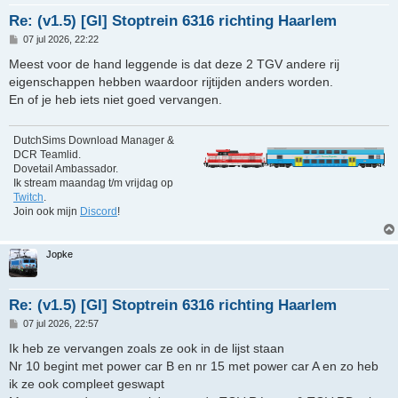
Re: (v1.5) [GI] Stoptrein 6316 richting Haarlem
B
07 jul 2026, 22:22
e
r
Meest voor de hand leggende is dat deze 2 TGV andere rij
i
eigenschappen hebben waardoor rijtijden anders worden.
c
h
En of je heb iets niet goed vervangen.
t
DutchSims Download Manager &
DCR Teamlid.
Dovetail Ambassador.
Ik stream maandag t/m vrijdag op
Twitch
.
Join ook mijn
Discord
!
Jopke
Re: (v1.5) [GI] Stoptrein 6316 richting Haarlem
B
07 jul 2026, 22:57
e
r
Ik heb ze vervangen zoals ze ook in de lijst staan
i
Nr 10 begint met power car B en nr 15 met power car A en zo heb
c
h
ik ze ook compleet geswapt
t