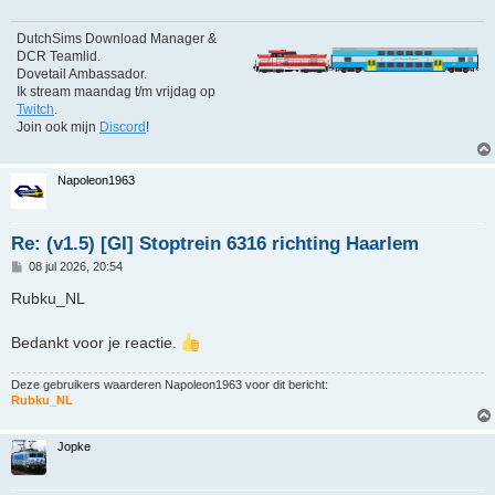
h
t
DutchSims Download Manager &
DCR Teamlid.
Dovetail Ambassador.
Ik stream maandag t/m vrijdag op
Twitch
.
Join ook mijn
Discord
!
Napoleon1963
Re: (v1.5) [GI] Stoptrein 6316 richting Haarlem
B
08 jul 2026, 20:54
e
r
Rubku_NL
i
c
h
Bedankt voor je reactie.
t
Deze gebruikers waarderen
Napoleon1963
voor dit bericht:
Rubku_NL
Jopke