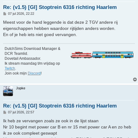
Re: (v1.5) [GI] Stoptrein 6316 richting Haarlem
B
07 jul 2026, 22:22
e
r
Meest voor de hand leggende is dat deze 2 TGV andere rij
i
eigenschappen hebben waardoor rijtijden anders worden.
c
h
En of je heb iets niet goed vervangen.
t
DutchSims Download Manager &
DCR Teamlid.
Dovetail Ambassador.
Ik stream maandag t/m vrijdag op
Twitch
.
Join ook mijn
Discord
!
Jopke
Re: (v1.5) [GI] Stoptrein 6316 richting Haarlem
B
07 jul 2026, 22:57
e
r
Ik heb ze vervangen zoals ze ook in de lijst staan
i
Nr 10 begint met power car B en nr 15 met power car A en zo heb
c
h
ik ze ook compleet geswapt
t