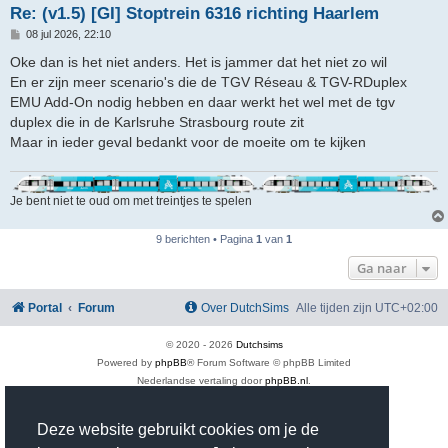
Re: (v1.5) [GI] Stoptrein 6316 richting Haarlem
B
08 jul 2026, 22:10
e
r
Oke dan is het niet anders. Het is jammer dat het niet zo wil
i
En er zijn meer scenario's die de TGV Réseau & TGV-RDuplex
c
h
EMU Add-On nodig hebben en daar werkt het wel met de tgv
t
duplex die in de Karlsruhe Strasbourg route zit
Maar in ieder geval bedankt voor de moeite om te kijken
Je bent niet te oud om met treintjes te spelen
9 berichten • Pagina
1
van
1
Ga naar
Portal
Forum
Over DutchSims
Alle tijden zijn
UTC+02:00
© 2020 -
2026
Dutchsims
Powered by
phpBB
® Forum Software © phpBB Limited
Nederlandse vertaling door
phpBB.nl
.
phpBB Two Factor Authentication ©
paul999
Privacy
|
Gebruikersvoorwaarden
Deze website gebruikt cookies om je de
Time: 0.428s
| Peak Memory Usage: 3.09 MiB | GZIP: On |
Queries: 37