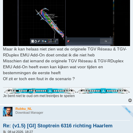
Maar ik kan helaas niet zien wat de originele TGV Réseau & TGV-
RDuplex EMU Add-On doet omdat ik die niet heb
Misschien dat iemand de originele TGV Réseau & TGV-RDuplex
EMU Add-On heeft even kan kijken wat voor tijden en
bestemmingen de eerste heeft
Of zit er toch een fout in de scenario ?
Je bent niet te oud om met treintjes te spelen
Rubku_NL
Download Manager
Re: (v1.5) [GI] Stoptrein 6316 richting Haarlem
B
08 jul 2026, 18:27