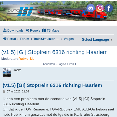
DutchSims
Downloads
Regels
TS Maps
Portal
Forum
Train Simulator Classic
Vragen
Select Language
▼
(v1.5) [GI] Stoptrein 6316 richting Haarlem
Moderator:
Rubku_NL
9 berichten • Pagina
1
van
1
Jopke
(v1.5) [GI] Stoptrein 6316 richting Haarlem
B
07 jul 2026, 21:34
e
r
Ik heb een probleem met de scenario van (v1.5) [GI] Stoptrein
i
6316 richting Haarlem
c
h
Omdat ik de TGV Réseau & TGV-RDuplex EMU Add-On helaas niet
t
heb. Heb ik hem geswapt met de tgv die in Karlsruhe Strasbourg