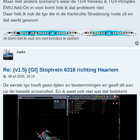
Maar met andere scenario's waar de TGV Réseau & TGV-RDuplex
EMU Add-On in voor komt heb ik dat probleem niet
Daar heb ik ook de tgv die in de Karlsruhe Strasbourg route zit en
dat werkt gewoon
Je bent niet te oud om met treintjes te spelen
Jopke
Re: (v1.5) [GI] Stoptrein 6316 richting Haarlem
B
08 jul 2026, 18:10
e
r
De eerste tgv heeft geen tijden en bestemmingen en geeft dit aan
i
op de tweede screenshot. En ik weet ook niet wat dat betekent
c
h
t