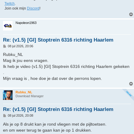
Twitch
.
Join ook mijn
Discord
!
Napoleon1963
Re: (v1.5) [GI] Stoptrein 6316 richting Haarlem
B
08 jul 2026, 20:06
e
r
Rubku_NL
i
Mag ik jou eens vragen.
c
h
Ik heb je video (v1.5) [GI] Stoptrein 6316 richting Haarlem gekeken
t
.
Mijn vraag is , hoe doe je dat over de perrons lopen.
Rubku_NL
Download Manager
Re: (v1.5) [GI] Stoptrein 6316 richting Haarlem
B
08 jul 2026, 20:08
e
r
Als je op 8 drukt kan je rond vliegen met de pijltoetsen.
i
en om weer terug te gaan kan je op 1 drukken.
c