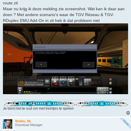
route zit
Maar nu krijg ik deze melding zie screenshot. Wat kan ik daar aan
doen ? Met andere scenario's waar de TGV Réseau & TGV-
RDuplex EMU Add-On in zit heb ik dat probleem niet
Je bent niet te oud om met treintjes te spelen
Rubku_NL
Download Manager