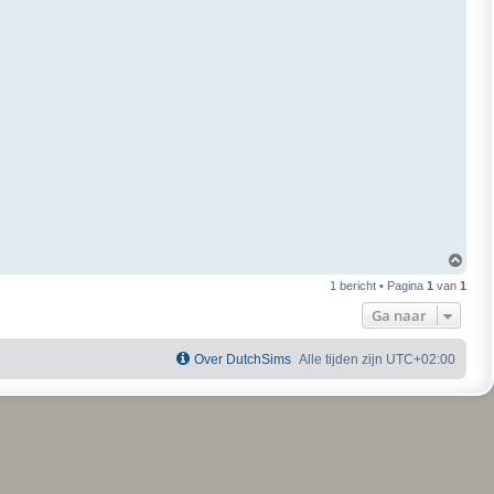
O
m
1 bericht • Pagina
1
van
1
h
o
Ga naar
o
g
Over DutchSims
Alle tijden zijn
UTC+02:00