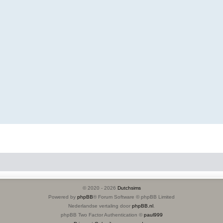
© 2020 -
2026
Dutchsims
Powered by
phpBB
® Forum Software © phpBB Limited
Nederlandse vertaling door
phpBB.nl
.
phpBB Two Factor Authentication ©
paul999