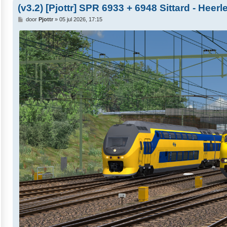
(v3.2) [Pjottr] SPR 6933 + 6948 Sittard - Heerl
B
door
Pjottr
»
05 jul 2026, 17:15
e
r
i
c
h
t