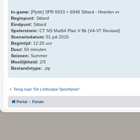
In-game:
[Pjottr] SPR 6933 + 6948 Sittard - Heerlen vv
Beginpunt:
Sittard
Eindpunt:
Sittard
Spelerstrein:
CT NS Mat64 Plan V Bk (V4-V7 Revised)
Scenariodatum:
01 juli 2015
Begintijd:
12:20 uur
Duur:
50 minuten
Seizoen:
Summer
Moeilijkheid:
2/5
Bestandstype:
.zip
Terug naar “De Limburgse Spoorlijnen”
Portal
Forum