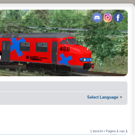
Select Language
▼
1 bericht • Pagina
1
van
1