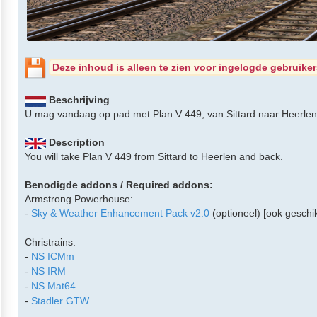
Deze inhoud is alleen te zien voor ingelogde gebruiker
Beschrijving
U mag vandaag op pad met Plan V 449, van Sittard naar Heerlen
Description
You will take Plan V 449 from Sittard to Heerlen and back.
Benodigde addons / Required addons:
Armstrong Powerhouse:
-
Sky & Weather Enhancement Pack v2.0
(optioneel) [ook geschik
Christrains:
-
NS ICMm
-
NS IRM
-
NS Mat64
-
Stadler GTW