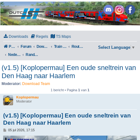
DutchSims
Downloads
Regels
TS Maps
Portal
Forum
Downloads
Train Simulator Classic
Routes en Scenarios
Select Language
▼
Nederland
Randstad West
(v1.5) [Koplopermau] Een oude sneltrein van
Den Haag naar Haarlem
Moderator:
Download Team
1 bericht • Pagina
1
van
1
Koplopermau
Moderator
(v1.5) [Koplopermau] Een oude sneltrein van
Den Haag naar Haarlem
B
05 jul 2026, 17:15
e
r