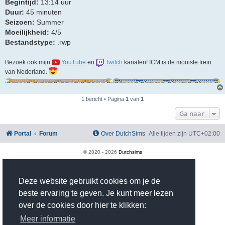
Begintijd:
13:14 uur
Duur:
45 minuten
Seizoen:
Summer
Moeilijkheid:
4/5
Bestandstype:
.rwp
Bezoek ook mijn
YouTube
en
Twitch
kanalen! ICM is de mooiste trein
van Nederland.
1 bericht • Pagina
1
van
1
Ga naar
Portal
Forum
Over DutchSims
Alle tijden zijn
UTC+02:00
© 2020 -
2026
Dutchsims
Powered by
phpBB
® Forum Software © phpBB Limited
Nederlandse vertaling door
phpBB.nl
.
phpBB Two Factor Authentication ©
paul999
Deze website gebruikt cookies om je de
Privacy
|
Gebruikersvoorwaarden
beste ervaring te geven. Je kunt meer lezen
Time: 0.384s
| Peak Memory Usage: 2.98 MiB | GZIP: On |
Queries: 36
over de cookies door hier te klikken:
Meer informatie