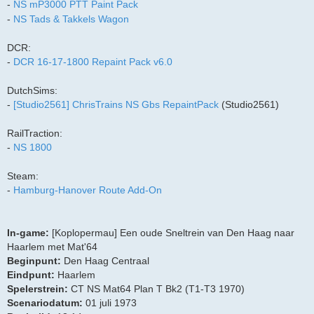
-
NS mP3000 PTT Paint Pack
-
NS Tads & Takkels Wagon
DCR:
-
DCR 16-17-1800 Repaint Pack v6.0
DutchSims:
-
[Studio2561] ChrisTrains NS Gbs RepaintPack
(Studio2561)
RailTraction:
-
NS 1800
Steam:
-
Hamburg-Hanover Route Add-On
In-game:
[Koplopermau] Een oude Sneltrein van Den Haag naar
Haarlem met Mat'64
Beginpunt:
Den Haag Centraal
Eindpunt:
Haarlem
Spelerstrein:
CT NS Mat64 Plan T Bk2 (T1-T3 1970)
Scenariodatum:
01 juli 1973