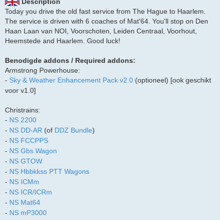
Description
Today you drive the old fast service from The Hague to Haarlem.
The service is driven with 6 coaches of Mat'64. You'll stop on Den
Haan Laan van NOI, Voorschoten, Leiden Centraal, Voorhout,
Heemstede and Haarlem. Good luck!
Benodigde addons / Required addons:
Armstrong Powerhouse:
-
Sky & Weather Enhancement Pack v2.0
(optioneel) [ook geschikt
voor v1.0]
Christrains:
-
NS 2200
-
NS DD-AR
(of
DDZ Bundle
)
-
NS FCCPPS
-
NS Gbs Wagon
-
NS GTOW
-
NS Hbbkkss PTT Wagons
-
NS ICMm
-
NS ICR/ICRm
-
NS Mat64
-
NS mP3000