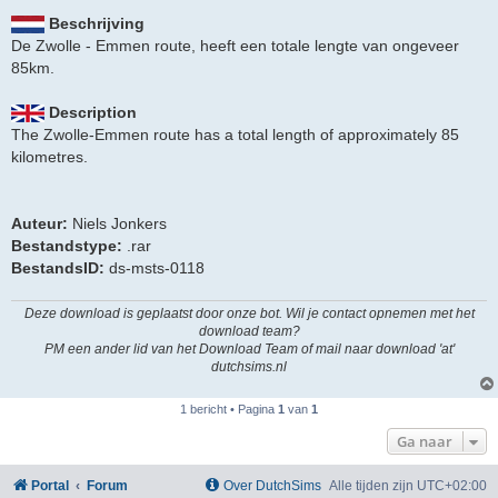
Beschrijving
De Zwolle - Emmen route, heeft een totale lengte van ongeveer
85km.
Description
The Zwolle-Emmen route has a total length of approximately 85
kilometres.
Auteur:
Niels Jonkers
Bestandstype:
.rar
BestandsID:
ds-msts-0118
Deze download is geplaatst door onze bot. Wil je contact opnemen met het
download team?
PM een ander lid van het Download Team of mail naar download 'at'
dutchsims.nl
1 bericht • Pagina
1
van
1
Ga naar
Portal
Forum
Over DutchSims
Alle tijden zijn
UTC+02:00