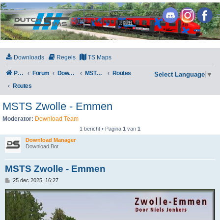
DutchSims
Downloads
Regels
TS Maps
Portal
Forum
Downloads
MSTS / Open Rails
Routes
Select Language
▼
Routes
MSTS Zwolle - Emmen
Moderator:
Download Team
1 bericht • Pagina
1
van
1
Download Manager
Download Bot
MSTS Zwolle - Emmen
B
25 dec 2025, 16:27
e
r
i
c
h
t