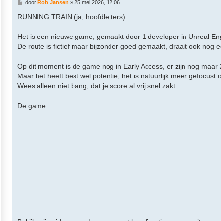
B
door
Rob Jansen
»
25 mei 2026, 12:06
e
r
RUNNING TRAIN (ja, hoofdletters).
i
c
h
Het is een nieuwe game, gemaakt door 1 developer in Unreal En
t
De route is fictief maar bijzonder goed gemaakt, draait ook nog 
Op dit moment is de game nog in Early Access, er zijn nog maar 2
Maar het heeft best wel potentie, het is natuurlijk meer gefocus
Wees alleen niet bang, dat je score al vrij snel zakt.
De game: