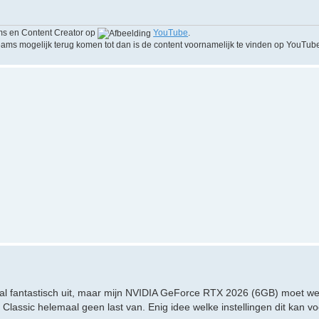
ms en Content Creator op
YouTube
.
ams mogelijk terug komen tot dan is de content voornamelijk te vinden op YouTube
aal fantastisch uit, maar mijn NVIDIA GeForce RTX 2026 (6GB) moet we
or Classic helemaal geen last van. Enig idee welke instellingen dit kan 