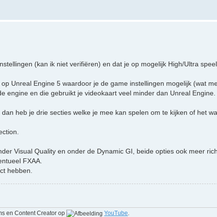
ellingen (kan ik niet verifiëren) en dat je op mogelijk High/Ultra speel
 op Unreal Engine 5 waardoor je de game instellingen mogelijk (wat m
e engine en die gebruikt je videokaart veel minder dan Unreal Engine.
dan heb je drie secties welke je mee kan spelen om te kijken of het w
ection.
onder Visual Quality en onder de Dynamic GI, beide opties ook meer ric
ventueel FXAA.
ect hebben.
ms en Content Creator op
YouTube
.