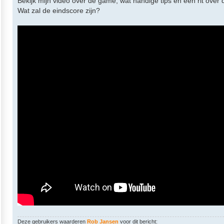
Bekijk mijn video over de game, wat handige tips en een rit over de
Wat zal de eindscore zijn?
Deze gebruikers waarderen
Rob Jansen
voor dit bericht: