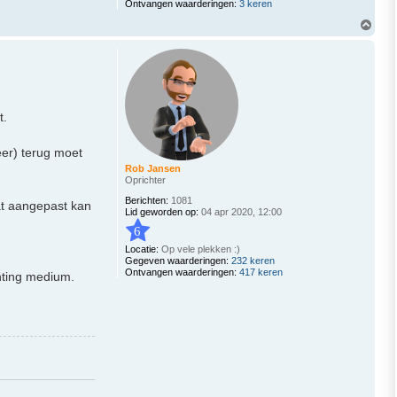
Ontvangen waarderingen:
3 keren
O
m
h
o
o
g
t.
eer) terug moet
Rob Jansen
Oprichter
Berichten:
1081
at aangepast kan
Lid geworden op:
04 apr 2020, 12:00
6
Locatie:
Op vele plekken :)
Gegeven waarderingen:
232 keren
Ontvangen waarderingen:
417 keren
hting medium.