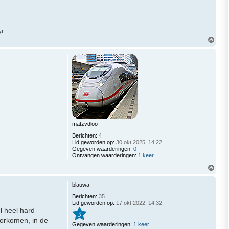
!
O
m
h
o
o
g
matzvdloo
Berichten:
4
Lid geworden op:
30 okt 2025, 14:22
Gegeven waarderingen:
0
Ontvangen waarderingen:
1 keer
O
m
h
blauwa
o
o
Berichten:
35
g
Lid geworden op:
17 okt 2022, 14:32
l heel hard
3
voorkomen, in de
Gegeven waarderingen:
1 keer