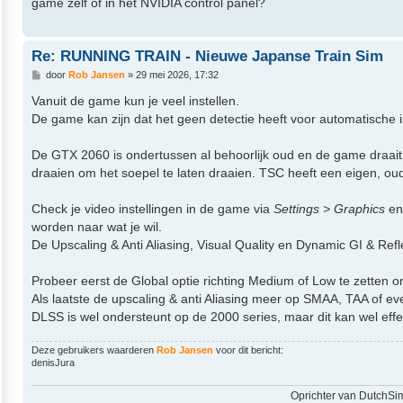
game zelf of in het NVIDIA control panel?
t
Re: RUNNING TRAIN - Nieuwe Japanse Train Sim
B
door
Rob Jansen
»
29 mei 2026, 17:32
e
r
Vanuit de game kun je veel instellen.
i
De game kan zijn dat het geen detectie heeft voor automatische inst
c
h
t
De GTX 2060 is ondertussen al behoorlijk oud en de game draait
draaien om het soepel te laten draaien. TSC heeft een eigen, oud
Check je video instellingen in de game via
Settings > Graphics
en 
worden naar wat je wil.
De Upscaling & Anti Aliasing, Visual Quality en Dynamic GI & Refl
Probeer eerst de Global optie richting Medium of Low te zetten 
Als laatste de upscaling & anti Aliasing meer op SMAA, TAA of e
DLSS is wel ondersteunt op de 2000 series, maar dit kan wel eff
Deze gebruikers waarderen
Rob Jansen
voor dit bericht:
denisJura
Oprichter van DutchSi