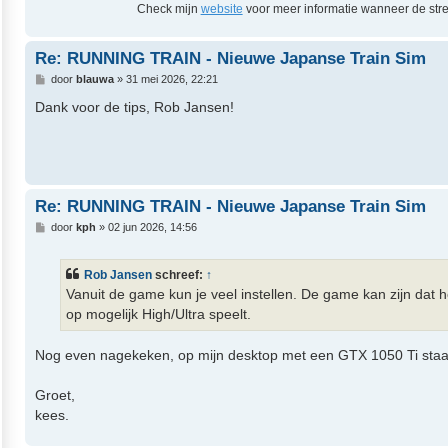
Check mijn
website
voor meer informatie wanneer de stre
Re: RUNNING TRAIN - Nieuwe Japanse Train Sim
B
door
blauwa
»
31 mei 2026, 22:21
e
r
Dank voor de tips, Rob Jansen!
i
c
h
t
Re: RUNNING TRAIN - Nieuwe Japanse Train Sim
B
door
kph
»
02 jun 2026, 14:56
e
r
i
Rob Jansen
schreef:
↑
c
h
Vanuit de game kun je veel instellen. De game kan zijn dat he
t
op mogelijk High/Ultra speelt.
Nog even nagekeken, op mijn desktop met een GTX 1050 Ti staan d
Groet,
kees.