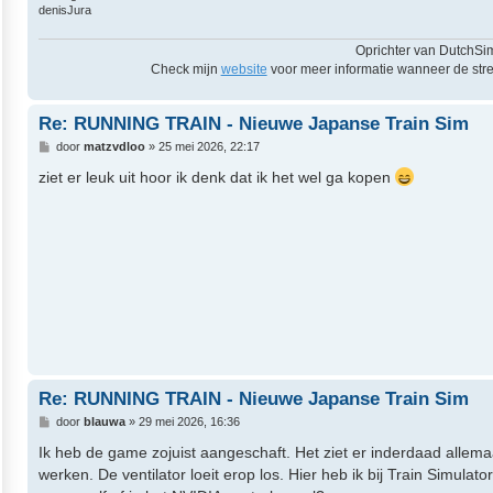
denisJura
Oprichter van DutchSi
Check mijn
website
voor meer informatie wanneer de stre
Re: RUNNING TRAIN - Nieuwe Japanse Train Sim
B
door
matzvdloo
»
25 mei 2026, 22:17
e
r
ziet er leuk uit hoor ik denk dat ik het wel ga kopen
i
c
h
t
Re: RUNNING TRAIN - Nieuwe Japanse Train Sim
B
door
blauwa
»
29 mei 2026, 16:36
e
r
Ik heb de game zojuist aangeschaft. Het ziet er inderdaad allem
i
werken. De ventilator loeit erop los. Hier heb ik bij Train Simulat
c
h