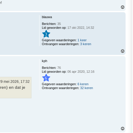
!
O
m
h
blauwa
o
o
Berichten:
35
g
Lid geworden op:
17 okt 2022, 14:32
3
Gegeven waarderingen:
1 keer
Ontvangen waarderingen:
3 keren
O
m
h
kph
o
o
Berichten:
76
g
Lid geworden op:
06 apr 2020, 12:16
6
29 mei 2026, 17:32
Gegeven waarderingen:
6 keren
ren) en dat je
Ontvangen waarderingen:
32 keren
O
m