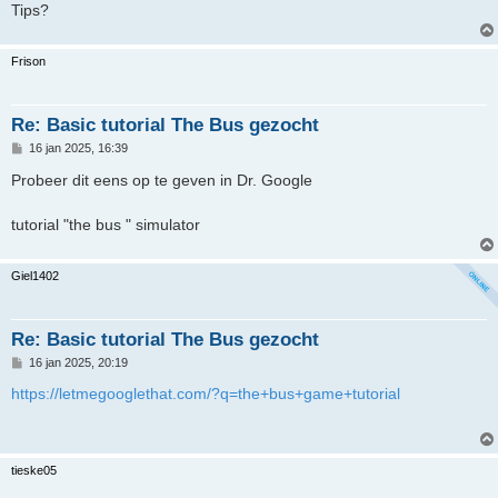
Tips?
Frison
Re: Basic tutorial The Bus gezocht
B
16 jan 2025, 16:39
e
r
Probeer dit eens op te geven in Dr. Google
i
c
h
tutorial "the bus " simulator
t
Giel1402
Re: Basic tutorial The Bus gezocht
B
16 jan 2025, 20:19
e
r
https://letmegooglethat.com/?q=the+bus+game+tutorial
i
c
h
t
tieske05