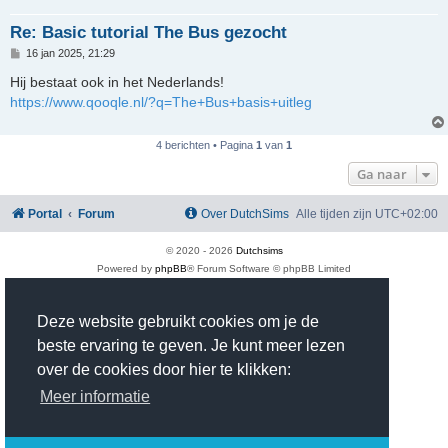
Re: Basic tutorial The Bus gezocht
B
16 jan 2025, 21:29
e
r
Hij bestaat ook in het Nederlands!
i
https://www.qooqle.nl/?q=The+Bus+basis+uitleg
c
h
t
4 berichten • Pagina
1
van
1
Ga naar
Portal
Forum
Over DutchSims
Alle tijden zijn
UTC+02:00
© 2020 -
2026
Dutchsims
Powered by
phpBB
® Forum Software © phpBB Limited
Nederlandse vertaling door
phpBB.nl
.
phpBB Two Factor Authentication ©
paul999
Deze website gebruikt cookies om je de
Privacy
|
Gebruikersvoorwaarden
Time: 0.481s
| Peak Memory Usage: 2.98 MiB | GZIP: On |
Queries: 38
beste ervaring te geven. Je kunt meer lezen
over de cookies door hier te klikken:
Meer informatie