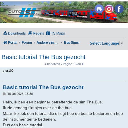
DutchSims
Downloads
Regels
TS Maps
Portal
Forum
Andere simulators
Bus Sims
Select Language
▼
Basic tutorial The Bus gezocht
4 berichten • Pagina
1
van
1
ster100
Basic tutorial The Bus gezocht
B
16 jan 2025, 15:36
e
r
Hallo, ik ben een beginner betreffende de sim The Bus.
i
Ik zie genoeg filmpjes over de the bus.
c
h
Maar ik zoek een tutorial die uitlegt hoe de bus te besturen en hoe
t
de instrumenten te bedienen.
Dus een basic tutorial.