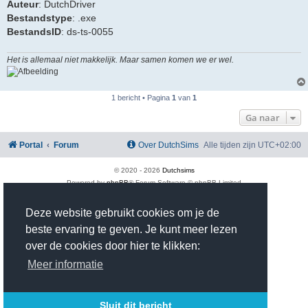
Auteur
: DutchDriver
Bestandstype
: .exe
BestandsID
: ds-ts-0055
Het is allemaal niet makkelijk. Maar samen komen we er wel.
1 bericht • Pagina
1
van
1
Ga naar
Portal
Forum
Over DutchSims
Alle tijden zijn
UTC+02:00
© 2020 -
2026
Dutchsims
Powered by
phpBB
® Forum Software © phpBB Limited
Nederlandse vertaling door
phpBB.nl
.
phpBB Two Factor Authentication ©
paul999
Deze website gebruikt cookies om je de
Privacy
|
Gebruikersvoorwaarden
beste ervaring te geven. Je kunt meer lezen
Time: 0.437s
| Peak Memory Usage: 2.97 MiB | GZIP: On |
Queries: 37
over de cookies door hier te klikken:
Meer informatie
Sluit dit bericht