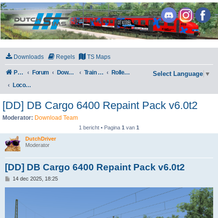
DutchSims
Downloads
Regels
TS Maps
Portal
Forum
Downloads
Train Simulator Classic
Rollend materieel
Select Language
▼
Locomotieven
[DD] DB Cargo 6400 Repaint Pack v6.0t2
Moderator:
Download Team
1 bericht • Pagina
1
van
1
DutchDriver
Moderator
[DD] DB Cargo 6400 Repaint Pack v6.0t2
B
14 dec 2025, 18:25
e
r
i
c
h
t