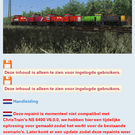
Deze inhoud is alleen te zien voor ingelogde gebruikers.
Deze inhoud is alleen te zien voor ingelogde gebruikers.
Handleiding
Deze repaint is momenteel niet compatibel met
ChrisTrain's NS 6400 V6.0.0, we hebben hier een tijdelijke
oplossing voor gemaakt zodat het werkt voor de bestaande
scenario's. Later komt er een update zodat deze repaints weer