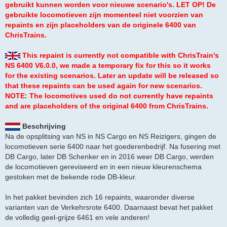
gebruikt kunnen worden voor nieuwe scenario's. LET OP! De
gebruikte locomotieven zijn momenteel niet voorzien van
repaints en zijn placeholders van de originele 6400 van
ChrisTrains.
This repaint is currently not compatible with ChrisTrain's
NS 6400 V6.0.0, we made a temporary fix for this so it works
for the existing scenarios. Later an update will be released so
that these repaints can be used again for new scenarios.
NOTE: The locomotives used do not currently have repaints
and are placeholders of the original 6400 from ChrisTrains.
Beschrijving
Na de opsplitsing van NS in NS Cargo en NS Reizigers, gingen de
locomotieven serie 6400 naar het goederenbedrijf. Na fusering met
DB Cargo, later DB Schenker en in 2016 weer DB Cargo, werden
de locomotieven gereviseerd en in een nieuw kleurenschema
gestoken met de bekende rode DB-kleur.
In het pakket bevinden zich 16 repaints, waaronder diverse
varianten van de Verkehrsrote 6400. Daarnaast bevat het pakket
de volledig geel-grijze 6461 en vele anderen!