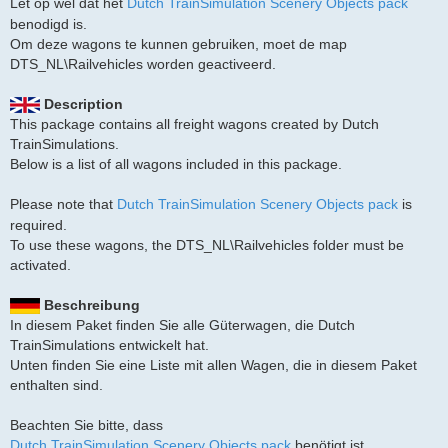
Let op wel dat het
Dutch TrainSimulation Scenery Objects pack
benodigd is.
Om deze wagons te kunnen gebruiken, moet de map
DTS_NL\Railvehicles worden geactiveerd.
Description
This package contains all freight wagons created by Dutch
TrainSimulations.
Below is a list of all wagons included in this package.
Please note that
Dutch TrainSimulation Scenery Objects pack
is
required.
To use these wagons, the DTS_NL\Railvehicles folder must be
activated.
Beschreibung
In diesem Paket finden Sie alle Güterwagen, die Dutch
TrainSimulations entwickelt hat.
Unten finden Sie eine Liste mit allen Wagen, die in diesem Paket
enthalten sind.
Beachten Sie bitte, dass
Dutch TrainSimulation Scenery Objects pack
benötigt ist.