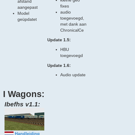
afstand
fixes
aangepast
audio
Model
toegevoegd,
geüpdatet
met dank aan
ChronicalCe
Update 1.5:
HBU
toegevoegd
Update 1.6:
Audio update
I Wagons:
Ibefhs v1.1:
Handleiding