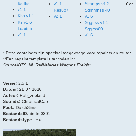
Ibefhs
v1.1
Slmmps v1.2
Cont
v1.1
Res687
Sgmmnss 40
Kbs v1.1
v2.1
v1.6
Ks v1.6
Sggnss v1.1
Laadgs
Sggrss80
v1.1
v1.6
* Deze containers zijn speciaal toegevoegd voor repaints en routes.
**Een repaint template is te vinden in:
Source\DTS_NL\RailVehicles\Wagons\Freight\
Versie:
2.5.1
Datum:
21-07-2026
Auteur:
Rob_zeeland
Sounds:
ChronicalCae
Pack:
DutchSims
BestandsID:
ds-ts-0301
Bestandstype:
.exe