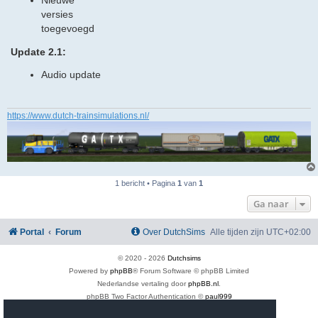
Nieuwe
versies
toegevoegd
Update 2.1:
Audio update
https://www.dutch-trainsimulations.nl/
1 bericht • Pagina
1
van
1
Ga naar
Portal
Forum
Over DutchSims
Alle tijden zijn
UTC+02:00
© 2020 -
2026
Dutchsims
Powered by
phpBB
® Forum Software © phpBB Limited
Nederlandse vertaling door
phpBB.nl
.
phpBB Two Factor Authentication ©
paul999
Privacy
|
Gebruikersvoorwaarden