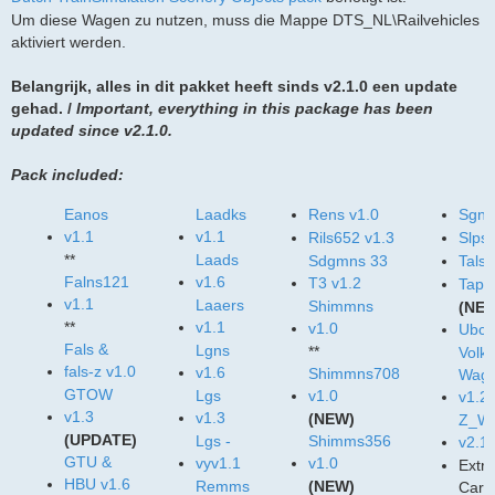
Um diese Wagen zu nutzen, muss die Mappe DTS_NL\Railvehicles
aktiviert werden.
Belangrijk, alles in dit pakket heeft sinds v2.1.0 een update
gehad. /
Important, everything in this package has been
updated since v2.1.0.
Pack included:
Eanos
Laadks
Rens v1.0
Sgns
v1.1
v1.1
Rils652 v1.3
Slps 
**
Laads
Sdgmns 33
Tals 
Falns121
v1.6
T3 v1.2
Tapp
v1.1
Laaers
Shimmns
(NE
**
v1.1
v1.0
Ubcs
Fals &
Lgns
**
Volke
fals-z v1.0
v1.6
Shimmns708
Wag
GTOW
Lgs
v1.0
v1.2
v1.3
v1.3
(NEW)
Z_W
(UPDATE)
Lgs -
Shimms356
v2.1
GTU &
vyv1.1
v1.0
Extra
HBU v1.6
Remms
(NEW)
Carg