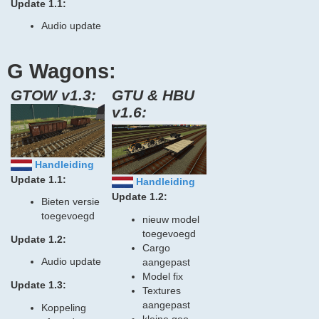
Update 1.1:
Audio update
G Wagons:
GTOW v1.3:
GTU & HBU
v1.6:
Handleiding
Update 1.1:
Handleiding
Update 1.2:
Bieten versie
toegevoegd
nieuw model
toegevoegd
Update 1.2:
Cargo
Audio update
aangepast
Model fix
Update 1.3:
Textures
aangepast
Koppeling
kleine geo