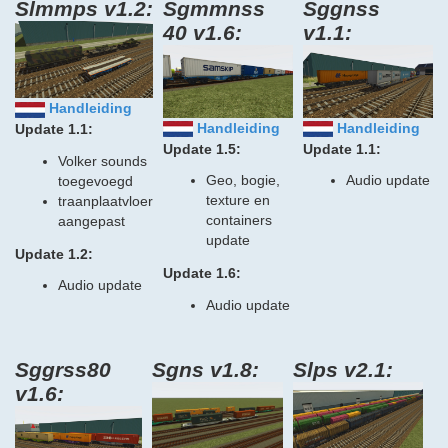
Slmmps v1.2:
Sgmmnss
Sggnss
40 v1.6:
v1.1:
Handleiding
Handleiding
Handleiding
Update 1.1:
Update 1.5:
Update 1.1:
Volker sounds
Geo, bogie,
Audio update
toegevoegd
texture en
traanplaatvloer
containers
aangepast
update
Update 1.2:
Update 1.6:
Audio update
Audio update
Sggrss80
Sgns v1.8:
Slps v2.1:
v1.6: