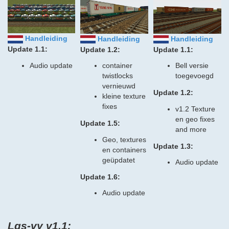
Handleiding
Handleiding
Handleiding
Update 1.1:
Update 1.2:
Update 1.1:
Audio update
container
Bell versie
twistlocks
toegevoegd
vernieuwd
Update 1.2:
kleine texture
fixes
v1.2 Texture
en geo fixes
Update 1.5:
and more
Geo, textures
Update 1.3:
en containers
geüpdatet
Audio update
Update 1.6:
Audio update
Lgs-vy v1.1: