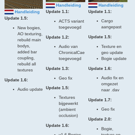
Handleiding
Handleiding
Update 1.1:
Update 1.1:
Handleiding
Update 1.5:
Cargo
ACTS variant
aangepast
toegevoegd
New bogies,
AO texturing,
Update 1.5:
Update 1.2:
rebuild main
bodys,
Texture en
Audio van
added bar
geo update
ChronicalCae
coupling,
Bogie update
toegevoegd
rebuild all
Update 1.6:
Update 1.3:
textures
Audio fix en
Geo fix
Update 1.6:
omgezet
Update 1.5:
Audio update
naar .dav
Textures
Update 1.7:
bijgewerkt
Geo fix
(ambient
occlusion)
Update 2.0:
Update 1.6:
Bogie,
texture en
v1.6 Bogies