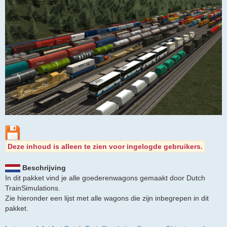
i
c
h
t
Deze inhoud is alleen te zien voor ingelogde gebruikers.
Beschrijving
In dit pakket vind je alle goederenwagons gemaakt door Dutch
TrainSimulations.
Zie hieronder een lijst met alle wagons die zijn inbegrepen in dit
pakket.