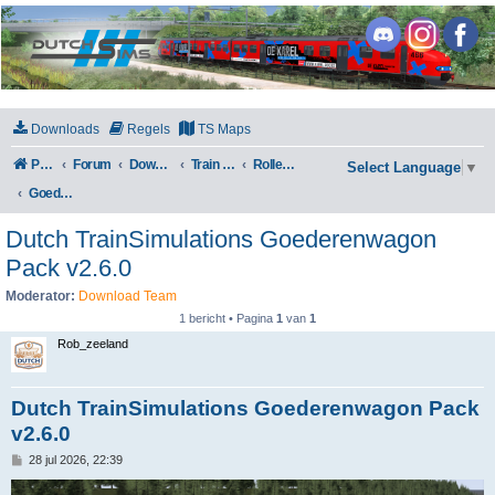
DutchSims
Downloads
Regels
TS Maps
Portal
Forum
Downloads
Train Simulator Classic
Rollend materieel
Select Language
▼
Goederenwagons
Dutch TrainSimulations Goederenwagon
Pack v2.6.0
Moderator:
Download Team
1 bericht • Pagina
1
van
1
Rob_zeeland
Dutch TrainSimulations Goederenwagon Pack
v2.6.0
B
28 jul 2026, 22:39
e
r