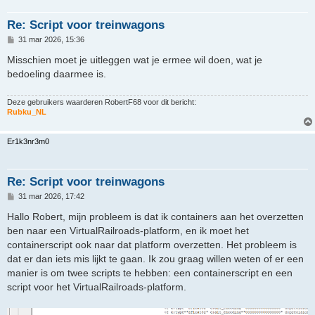
Re: Script voor treinwagons
B
31 mar 2026, 15:36
e
r
Misschien moet je uitleggen wat je ermee wil doen, wat je
i
bedoeling daarmee is.
c
h
t
Deze gebruikers waarderen
RobertF68
voor dit bericht:
Rubku_NL
Er1k3nr3m0
Re: Script voor treinwagons
B
31 mar 2026, 17:42
e
r
Hallo Robert, mijn probleem is dat ik containers aan het overzetten
i
ben naar een VirtualRailroads-platform, en ik moet het
c
h
containerscript ook naar dat platform overzetten. Het probleem is
t
dat er dan iets mis lijkt te gaan. Ik zou graag willen weten of er een
manier is om twee scripts te hebben: een containerscript en een
script voor het VirtualRailroads-platform.