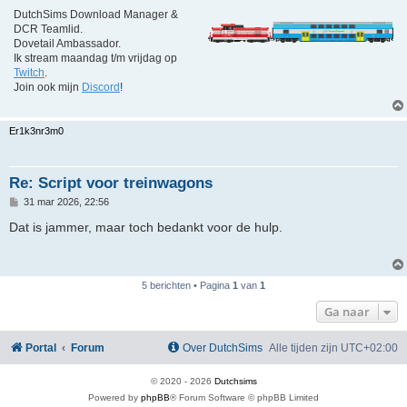
DutchSims Download Manager &
DCR Teamlid.
Dovetail Ambassador.
Ik stream maandag t/m vrijdag op
Twitch
.
Join ook mijn
Discord
!
Er1k3nr3m0
Re: Script voor treinwagons
B
31 mar 2026, 22:56
e
r
Dat is jammer, maar toch bedankt voor de hulp.
i
c
h
t
5 berichten • Pagina
1
van
1
Ga naar
Portal
Forum
Over DutchSims
Alle tijden zijn
UTC+02:00
© 2020 -
2026
Dutchsims
Powered by
phpBB
® Forum Software © phpBB Limited