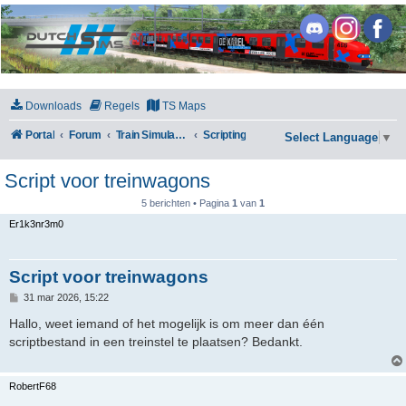
DutchSims
Downloads
Regels
TS Maps
Portal
Forum
Train Simulator Classic
Scripting
Select Language
▼
Script voor treinwagons
5 berichten • Pagina
1
van
1
Er1k3nr3m0
Script voor treinwagons
B
31 mar 2026, 15:22
e
r
Hallo, weet iemand of het mogelijk is om meer dan één
i
scriptbestand in een treinstel te plaatsen? Bedankt.
c
h
t
RobertF68