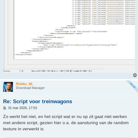
Rubku_NL
Download Manager
Re: Script voor treinwagons
B
31 mar 2026, 17:53
e
r
Zo werkt het niet, en het script wat er nu op zit gaat niet werken
i
met andere script, gezien hier o.a. de aansturing van de random
c
h
texture in verwerkt is.
t